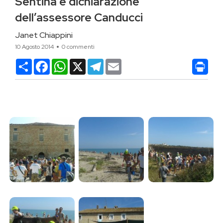
Sentina e dichiarazione
dell’assessore Canducci
Janet Chiappini
10 Agosto 2014
0 commenti
Condividi
Facebook
WhatsApp
X
Telegram
Email