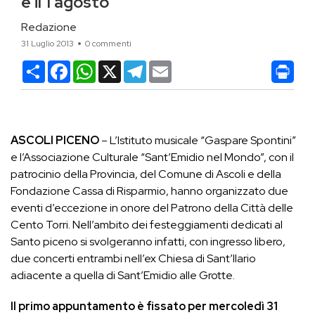
e il 1 agosto
Redazione
31 Luglio 2013
0 commenti
Condividi
Facebook
WhatsApp
X
Telegram
Email
ASCOLI PICENO
– L’Istituto musicale “Gaspare Spontini”
e l’Associazione Culturale “Sant’Emidio nel Mondo”, con il
patrocinio della Provincia, del Comune di Ascoli e della
Fondazione Cassa di Risparmio, hanno organizzato due
eventi d’eccezione in onore del Patrono della Città delle
Cento Torri. Nell’ambito dei festeggiamenti dedicati al
Santo piceno si svolgeranno infatti, con ingresso libero,
due concerti entrambi nell’ex Chiesa di Sant’Ilario
adiacente a quella di Sant’Emidio alle Grotte.
Il primo appuntamento è fissato per mercoledì 31