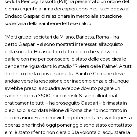
seduta Pierluigi Tassotti (Pdl) ha presentato un ordine del
giorno urgente a firma dei capigruppo in cui si chiedeva al
Sindaco Gaspari di relazionare in merito alla situazione
societaria della Sambenedettese calcio.
“Molti gruppi societari da Milano, Barletta, Roma – ha
detto Gaspari – si sono mostrati interessati all’acquisto
dalla società. Ho ascoltato tutti coloro che volevano
parlare con me per conoscere lo stato delle cose circa le
pendenze riguardanti lo stadio “Riviera delle Palme”. A tutti
ho detto che la convenzione tra Samb e Comune deve
andare verso la rescissione per inadempienza e chiunque
avrebbe preso la squadra avrebbe dovuto pagare un
canone di circa 3500 euro mensili. Si sono allontanati
praticamente tutti – ha proseguito Gaspari – è rimasta in
piedi solo la cordata Milone di Roma che ho incontrato in
più occasioni. Erano convinti di poter portare avanti questa
operazione finché oggi pomeriggio sono stato contattato
e mi è stato riferito non c’era più la volontà di acquistare la