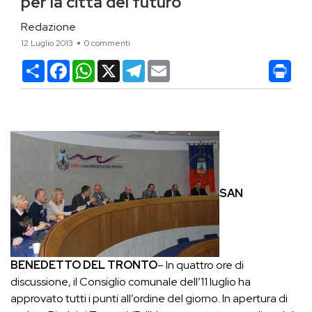
per la città del futuro
Redazione
12 Luglio 2013
0 commenti
Condividi
Facebook
WhatsApp
X
Telegram
Email
SAN
BENEDETTO DEL TRONTO
– In quattro ore di
discussione, il Consiglio comunale dell’11 luglio ha
approvato tutti i punti all’ordine del giorno. In apertura di