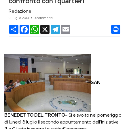
confronto con i quartieri
Redazione
9 Luglio 2013
0 commenti
Condividi
Facebook
WhatsApp
X
Telegram
Email
SAN
BENEDETTO DEL TRONTO
– Si è svolto nel pomeriggio
di lunedì 8 luglio il secondo appuntamento dell’iniziativa
“La Giunta incontra i quartieri” promossa