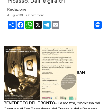
Picasso, Dali’ e gli altri
Redazione
4 Luglio 2013
0 commenti
Condividi
Facebook
WhatsApp
X
Telegram
Email
SAN
BENEDETTO DEL TRONTO
– La mostra, promossa dal
Comune di San Benedetto del Tronto e dalla Regione