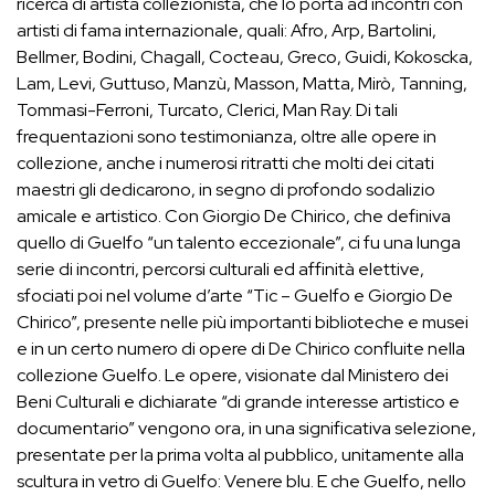
ricerca di artista collezionista, che lo porta ad incontri con
artisti di fama internazionale, quali: Afro, Arp, Bartolini,
Bellmer, Bodini, Chagall, Cocteau, Greco, Guidi, Kokoscka,
Lam, Levi, Guttuso, Manzù, Masson, Matta, Mirò, Tanning,
Tommasi-Ferroni, Turcato, Clerici, Man Ray. Di tali
frequentazioni sono testimonianza, oltre alle opere in
collezione, anche i numerosi ritratti che molti dei citati
maestri gli dedicarono, in segno di profondo sodalizio
amicale e artistico. Con Giorgio De Chirico, che definiva
quello di Guelfo “un talento eccezionale”, ci fu una lunga
serie di incontri, percorsi culturali ed affinità elettive,
sfociati poi nel volume d’arte “Tic – Guelfo e Giorgio De
Chirico”, presente nelle più importanti biblioteche e musei
e in un certo numero di opere di De Chirico confluite nella
collezione Guelfo. Le opere, visionate dal Ministero dei
Beni Culturali e dichiarate “di grande interesse artistico e
documentario” vengono ora, in una significativa selezione,
presentate per la prima volta al pubblico, unitamente alla
scultura in vetro di Guelfo: Venere blu. E che Guelfo, nello