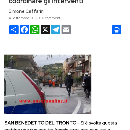
coordinare gli interventi
Simone Caffarini
4 Settembre 2012
0 commenti
Condividi
Facebook
WhatsApp
X
Telegram
Email
SAN BENEDETTO DEL TRONTO
– Si è svolta questa
mattina una riunione tra Amministrazione comunale,