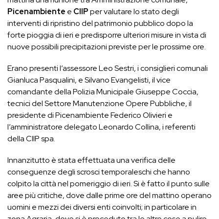
Picenambiente
e
CIIP
per valutare lo stato degli
interventi di ripristino del patrimonio pubblico dopo la
forte pioggia di ieri e predisporre ulteriori misure in vista di
nuove possibili precipitazioni previste per le prossime ore.
Erano presenti l’assessore Leo Sestri, i consiglieri comunali
Gianluca Pasqualini, e Silvano Evangelisti, il vice
comandante della Polizia Municipale Giuseppe Coccia,
tecnici del Settore Manutenzione Opere Pubbliche, il
presidente di Picenambiente Federico Olivieri e
l’amministratore delegato Leonardo Collina, i referenti
della CIIP spa.
Innanzitutto è stata effettuata una verifica delle
conseguenze degli scrosci temporaleschi che hanno
colpito la città nel pomeriggio di ieri. Si è fatto il punto sulle
aree più critiche, dove dalle prime ore del mattino operano
uomini e mezzi dei diversi enti coinvolti; in particolare in
zona Agraria, dove si è proceduto tra le altre cose a pulire