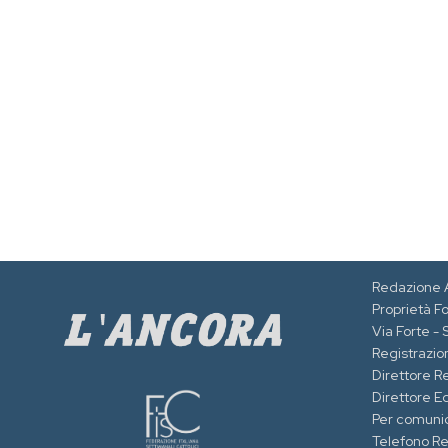
Redazione 
Proprietà F
Via Forte -
Registrazion
Direttore R
Direttore Ed
Per comuni
Telefono R