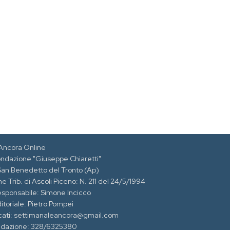
Ancora Online
ondazione "Giuseppe Chiaretti"
 San Benedetto del Tronto (Ap)
e Trib. di Ascoli Piceno: N. 211 del 24/5/1994
esponsabile: Simone Incicco
itoriale: Pietro Pompei
cati: settimanaleancora@gmail.com
edazione: 328/6325380