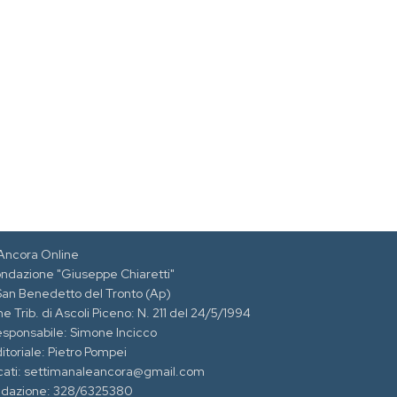
Ancora Online
ondazione "Giuseppe Chiaretti"
 San Benedetto del Tronto (Ap)
e Trib. di Ascoli Piceno: N. 211 del 24/5/1994
esponsabile: Simone Incicco
itoriale: Pietro Pompei
cati: settimanaleancora@gmail.com
edazione: 328/6325380