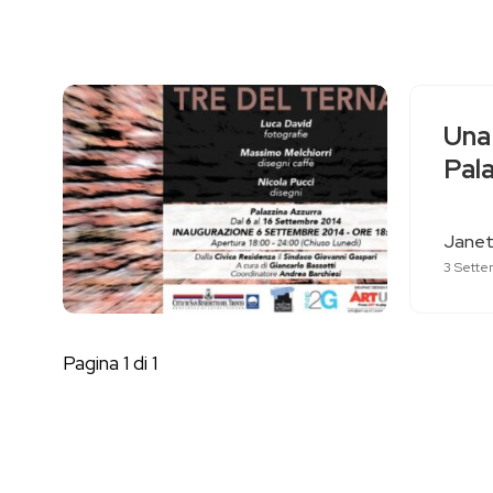
Una 
Pal
Janet
3 Sette
Pagina 1 di 1