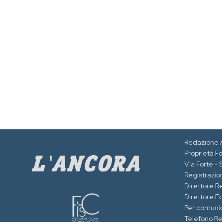
Redazione 
Proprietà F
Via Forte -
Registrazion
Direttore R
Direttore Ed
Per comuni
Telefono R