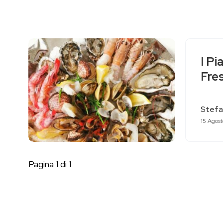
I Pi
Fres
Stefa
15 Agos
Pagina 1 di 1