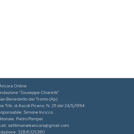
Ancora Online
ondazione "Giuseppe Chiaretti"
 San Benedetto del Tronto (Ap)
e Trib. di Ascoli Piceno: N. 211 del 24/5/1994
esponsabile: Simone Incicco
itoriale: Pietro Pompei
cati: settimanaleancora@gmail.com
edazione: 328/6325380