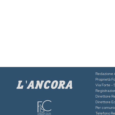
Redazione 
Proprietà F
Via Forte -
Registrazion
Direttore R
Direttore Ed
Per comuni
Telefono R