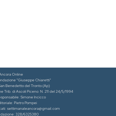
Ancora Online
ondazione "Giuseppe Chiaretti"
 San Benedetto del Tronto (Ap)
e Trib. di Ascoli Piceno: N. 211 del 24/5/1994
esponsabile: Simone Incicco
itoriale: Pietro Pompei
cati: settimanaleancora@gmail.com
edazione: 328/6325380