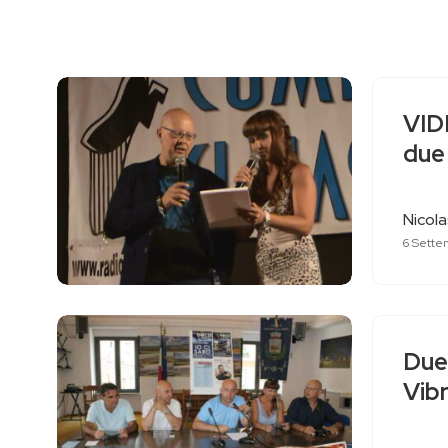
VIDE
due 
Nicol
6 Sette
Due 
Vibr