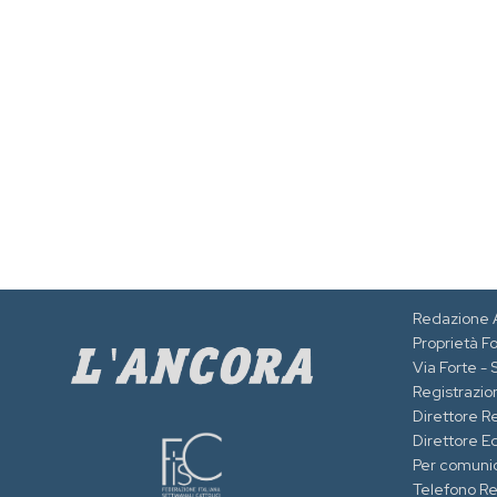
Redazione 
Proprietà F
Via Forte -
Registrazion
Direttore R
Direttore Ed
Per comuni
Telefono R