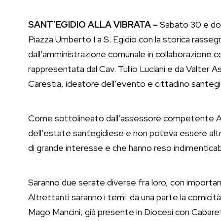
SANT’EGIDIO ALLA VIBRATA –
Sabato 30 e dome
Piazza Umberto I a S. Egidio con la storica rasseg
dall’amministrazione comunale in collaborazione c
rappresentata dal Cav. Tullio Luciani e da Valter 
Carestia, ideatore dell’evento e cittadino santegi
Come sottolineato dall’assessore competente Ann
dell’estate santegidiese e non poteva essere altrimen
di grande interesse e che hanno reso indimenticabil
Saranno due serate diverse fra loro, con importan
Altrettanti saranno i temi: da una parte la comici
Mago Mancini, già presente in Diocesi con Cabaret