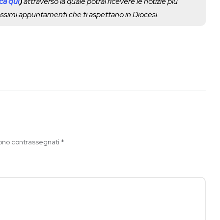
cca qui
)
attraverso la quale potrai ricevere le notizie più
rossimi appuntamenti che ti aspettano in Diocesi.
sono contrassegnati
*