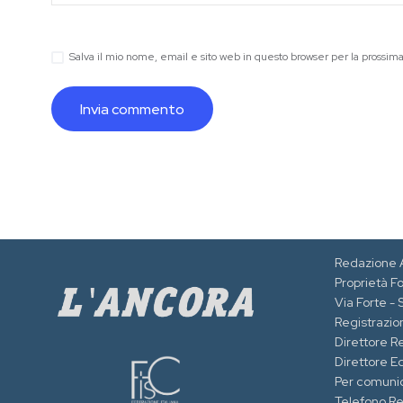
Salva il mio nome, email e sito web in questo browser per la prossi
Redazione 
Proprietà F
Via Forte -
Registrazion
Direttore R
Direttore Ed
Per comuni
Telefono R