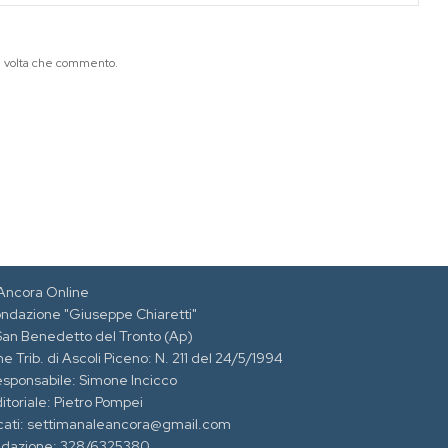
ma volta che commento.
Ancora Online
ondazione "Giuseppe Chiaretti"
 San Benedetto del Tronto (Ap)
e Trib. di Ascoli Piceno: N. 211 del 24/5/1994
esponsabile: Simone Incicco
itoriale: Pietro Pompei
cati: settimanaleancora@gmail.com
edazione: 328/6325380