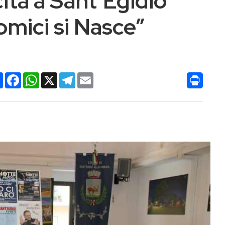
ità a Sant’Egidio
omici si Nasce”
Condividi
Facebook
WhatsApp
X
Telegram
Email