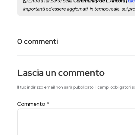
Entra a far parte della
Community de L'Ancora (
cli
importanti ed essere aggiornati, in tempo reale, sui p
0 commenti
Lascia un commento
Il tuo indirizzo email non sarà pubblicato.
I campi obbligatori 
Commento
*