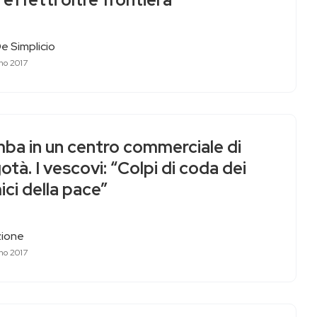
 effetti oltre frontiera
e Simplicio
no 2017
ba in un centro commerciale di
tà. I vescovi: “Colpi di coda dei
ci della pace”
ione
no 2017