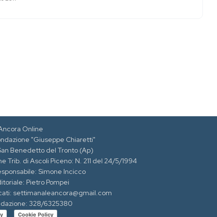
Ancora Online
ondazione "Giuseppe Chiaretti"
 San Benedetto del Tronto (Ap)
e Trib. di Ascoli Piceno: N. 211 del 24/5/1994
esponsabile: Simone Incicco
itoriale: Pietro Pompei
cati: settimanaleancora@gmail.com
edazione: 328/6325380
cy
Cookie Policy