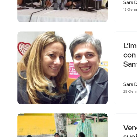
Sara D
13 Genn
L’im
con 
Sant
Sara D
29 Genn
Vene