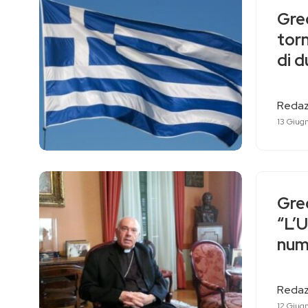
Grec
torn
di d
Redaz
13 Giug
Gre
“L’U
num
Redaz
12 Giug