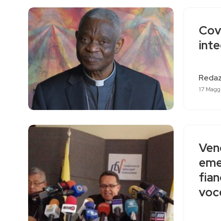
Covi
inte
Redaz
17 Magg
Vene
eme
fian
voc