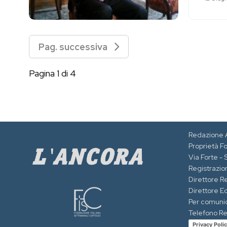
Pag. successiva
Pagina 1 di 4
Redazione 
Proprietà F
Via Forte -
Registrazion
Direttore R
Direttore Ed
Per comuni
Telefono R
Privacy Poli