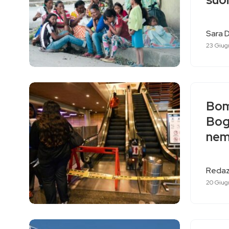
suoi
Sara D
23 Giug
Bom
Bogo
nemi
Redaz
20 Giug