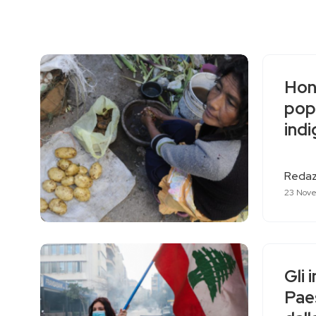
Hond
popo
ind
Redaz
23 Nov
Gli 
Paes