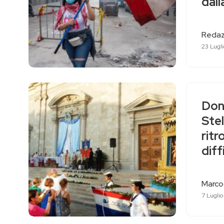
dall
Redaz
23 Lugli
Don 
Stel
rit
diff
Marco
7 Lugli