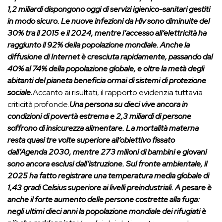
1,2 miliardi dispongono oggi di servizi igienico-sanitari gestiti
in modo sicuro. Le nuove infezioni da Hiv sono diminuite del
30% tra il 2015 e il 2024, mentre l’accesso all’elettricità ha
raggiunto il 92% della popolazione mondiale. Anche la
diffusione di Internet è cresciuta rapidamente, passando dal
40% al 74% della popolazione globale, e oltre la metà degli
abitanti del pianeta beneficia ormai di sistemi di protezione
sociale.
Accanto ai risultati, il rapporto evidenzia tuttavia
criticità profonde.
Una persona su dieci vive ancora in
condizioni di povertà estrema e 2,3 miliardi di persone
soffrono di insicurezza alimentare. La mortalità materna
resta quasi tre volte superiore all’obiettivo fissato
dall’Agenda 2030, mentre 273 milioni di bambini e giovani
sono ancora esclusi dall’istruzione. Sul fronte ambientale, il
2025 ha fatto registrare una temperatura media globale di
1,43 gradi Celsius superiore ai livelli preindustriali. A pesare è
anche il forte aumento delle persone costrette alla fuga:
negli ultimi dieci anni la popolazione mondiale dei rifugiati è