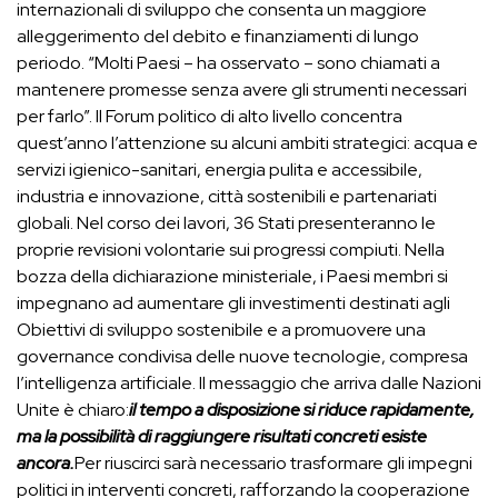
internazionali di sviluppo che consenta un maggiore
alleggerimento del debito e finanziamenti di lungo
periodo. “Molti Paesi – ha osservato – sono chiamati a
mantenere promesse senza avere gli strumenti necessari
per farlo”. Il Forum politico di alto livello concentra
quest’anno l’attenzione su alcuni ambiti strategici: acqua e
servizi igienico-sanitari, energia pulita e accessibile,
industria e innovazione, città sostenibili e partenariati
globali. Nel corso dei lavori, 36 Stati presenteranno le
proprie revisioni volontarie sui progressi compiuti. Nella
bozza della dichiarazione ministeriale, i Paesi membri si
impegnano ad aumentare gli investimenti destinati agli
Obiettivi di sviluppo sostenibile e a promuovere una
governance condivisa delle nuove tecnologie, compresa
l’intelligenza artificiale. Il messaggio che arriva dalle Nazioni
Unite è chiaro:
il tempo a disposizione si riduce rapidamente,
ma la possibilità di raggiungere risultati concreti esiste
ancora.
Per riuscirci sarà necessario trasformare gli impegni
politici in interventi concreti, rafforzando la cooperazione