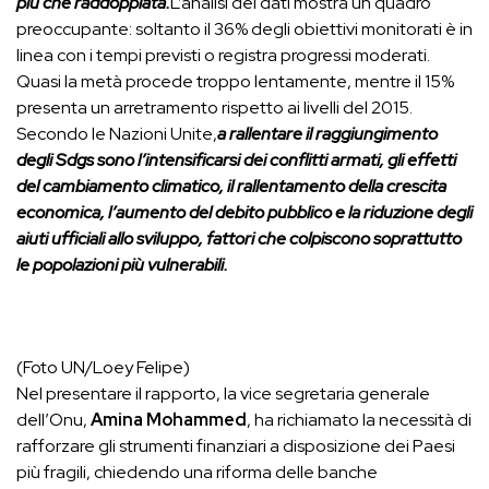
più che raddoppiata.
L’analisi dei dati mostra un quadro
preoccupante: soltanto il 36% degli obiettivi monitorati è in
linea con i tempi previsti o registra progressi moderati.
Quasi la metà procede troppo lentamente, mentre il 15%
presenta un arretramento rispetto ai livelli del 2015.
Secondo le Nazioni Unite,
a rallentare il raggiungimento
degli Sdgs sono l’intensificarsi dei conflitti armati, gli effetti
del cambiamento climatico, il rallentamento della crescita
economica, l’aumento del debito pubblico e la riduzione degli
aiuti ufficiali allo sviluppo, fattori che colpiscono soprattutto
le popolazioni più vulnerabili.
(Foto UN/Loey Felipe)
Nel presentare il rapporto, la vice segretaria generale
dell’Onu,
Amina Mohammed
, ha richiamato la necessità di
rafforzare gli strumenti finanziari a disposizione dei Paesi
più fragili, chiedendo una riforma delle banche