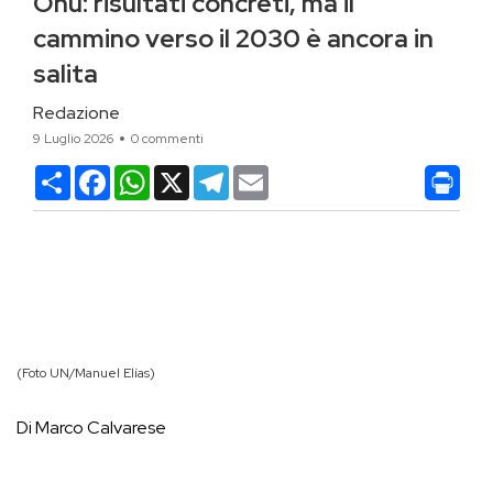
Onu: risultati concreti, ma il
cammino verso il 2030 è ancora in
salita
Redazione
9 Luglio 2026
0 commenti
Condividi
Facebook
WhatsApp
X
Telegram
Email
(Foto UN/Manuel Elías)
Di Marco Calvarese