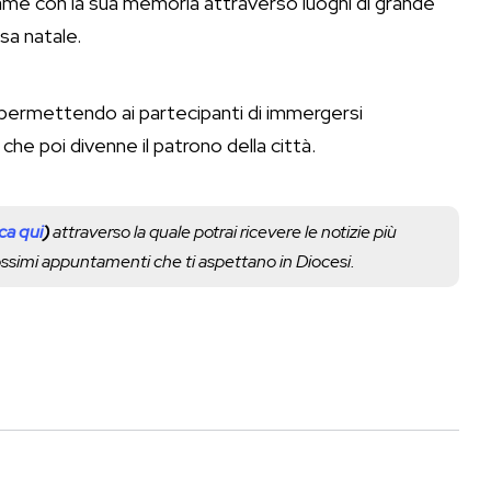
game con la sua memoria attraverso luoghi di grande
sa natale.
, permettendo ai partecipanti di immergersi
he poi divenne il patrono della città.
cca qui
)
attraverso la quale potrai ricevere le notizie più
rossimi appuntamenti che ti aspettano in Diocesi.