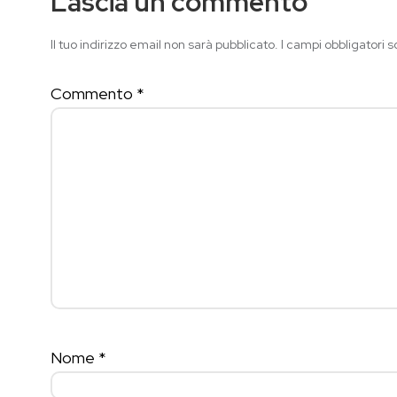
Lascia un commento
Il tuo indirizzo email non sarà pubblicato.
I campi obbligatori 
Commento
*
Nome
*