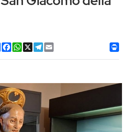
i San Giacomo della
Condividi
Facebook
WhatsApp
X
Telegram
Email