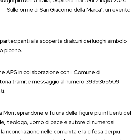
hi più belli d’Italia, ospiterà martedì 7 luglio 2026
to – Sulle orme di San Giacomo della Marca”, un evento
i partecipanti alla scoperta di alcuni dei luoghi simbolo
o piceno.
e APS in collaborazione con il Comune di
atoria tramite messaggio al numero 3939365509
ti.
 Monteprandone e fu una delle figure più influenti del
e, teologo, uomo di pace e autore di numerosi
a riconciliazione nelle comunità e la difesa dei più