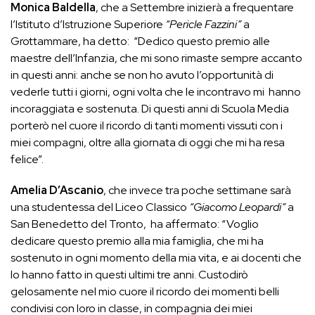
Monica Baldella
, che a Settembre inizierà a frequentare
l’Istituto d’Istruzione Superiore
“Pericle Fazzini”
a
Grottammare, ha detto: “Dedico questo premio alle
maestre dell’Infanzia, che mi sono rimaste sempre accanto
in questi anni: anche se non ho avuto l’opportunità di
vederle tutti i giorni, ogni volta che le incontravo mi hanno
incoraggiata e sostenuta. Di questi anni di Scuola Media
porterò nel cuore il ricordo di tanti momenti vissuti con i
miei compagni, oltre alla giornata di oggi che mi ha resa
felice”.
Amelia D’Ascanio
, che invece tra poche settimane sarà
una studentessa del Liceo Classico
“Giacomo Leopardi”
a
San Benedetto del Tronto, ha affermato: “Voglio
dedicare questo premio alla mia famiglia, che mi ha
sostenuto in ogni momento della mia vita, e ai docenti che
lo hanno fatto in questi ultimi tre anni. Custodirò
gelosamente nel mio cuore il ricordo dei momenti belli
condivisi con loro in classe, in compagnia dei miei