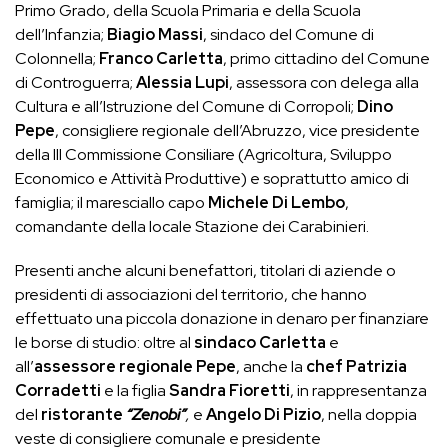
Primo Grado, della Scuola Primaria e della Scuola
dell’Infanzia;
Biagio Massi
, sindaco del Comune di
Colonnella;
Franco Carletta
, primo cittadino del Comune
di Controguerra;
Alessia Lupi
, assessora con delega alla
Cultura e all’Istruzione del Comune di Corropoli;
Dino
Pepe
, consigliere regionale dell’Abruzzo, vice presidente
della III Commissione Consiliare (Agricoltura, Sviluppo
Economico e Attività Produttive) e soprattutto amico di
famiglia; il maresciallo capo
Michele Di Lembo
,
comandante della locale Stazione dei Carabinieri.
Presenti anche alcuni benefattori, titolari di aziende o
presidenti di associazioni del territorio, che hanno
effettuato una piccola donazione in denaro per finanziare
le borse di studio: oltre al
sindaco Carletta
e
all’
assessore regionale Pepe
, anche la
chef Patrizia
Corradetti
e la figlia
Sandra Fioretti
, in rappresentanza
del
ristorante
“Zenobi”
,
e
Angelo Di Pizio
, nella doppia
veste di consigliere comunale e presidente