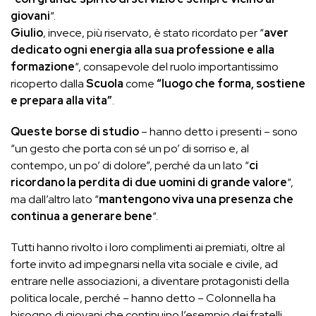
giovani
“.
Giulio
, invece, più riservato, è stato ricordato per “
aver
dedicato ogni energia alla sua professione e alla
formazione
“, consapevole del ruolo importantissimo
ricoperto dalla
Scuola
come
“luogo che forma, sostiene
e prepara alla vita”
.
Queste borse di studio
– hanno detto i presenti – sono
“un gesto che porta con sé un po’ di sorriso e, al
contempo, un po’ di dolore”, perché da un lato “
ci
ricordano la perdita di due uomini di grande valore
“,
ma dall’altro lato “
mantengono viva una presenza che
continua a generare bene
“.
Tutti hanno rivolto i loro complimenti ai premiati, oltre al
forte invito ad impegnarsi nella vita sociale e civile, ad
entrare nelle associazioni, a diventare protagonisti della
politica locale, perché – hanno detto – Colonnella ha
bisogno di giovani che continuino l’esempio dei fratelli