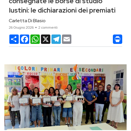
consegnate le borse di studio
Iustini: le dichiarazioni dei premiati
Carletta Di Blasio
26 Giugno 2026
2 commenti
Condividi
Facebook
WhatsApp
X
Telegram
Email