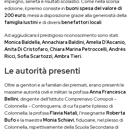
impegno, serietà e risultati scolastici. Come nella scorsa
edizione, il premio consiste in
buoni spesa del valore di
200 euro
, messi a disposizione grazie alla generosità della
famiglia Iustini
e di diversi
benefattori locali
.
Ad aggiudicarsi il prestigioso riconoscimento sono stati:
Monica Baldella, Annachiara Baldini, Amelia D’Ascanio,
Anita Di Cristofaro, Chiara Marina Petroccelli, Andrés
Ricci, Sofia Scartozzi, Ambra Tieri.
Le autorità presenti
Oltre ai genitori e ai familiari dei premiati, erano presenti le
massime autorità civili e militari: la prof.ssa
Anna Francesca
Bellini
, dirigente dell’Istituto Comprensivo Corropoli –
Colonnella – Controguerra, di cui fa parte il plesso di
Colonnella; la prof.ssa
Flavia Natali,
l’insegnante
Roberta
Bufo
e la maestra
Monia Schiavi
, fiduciarie, nel plesso di
Colonnella, rispettivamente della Scuola Secondaria di