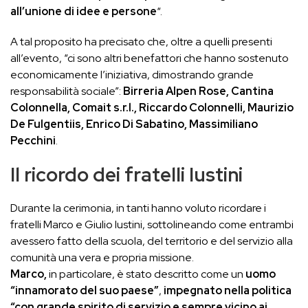
all’unione di idee e persone
“.
A tal proposito ha precisato che, oltre a quelli presenti
all’evento, “ci sono altri benefattori che hanno sostenuto
economicamente l’iniziativa, dimostrando grande
responsabilità sociale”:
Birreria Alpen Rose, Cantina
Colonnella, Comait s.r.l., Riccardo Colonnelli, Maurizio
De Fulgentiis, Enrico Di Sabatino, Massimiliano
Pecchini
.
Il ricordo dei fratelli Iustini
Durante la cerimonia, in tanti hanno voluto ricordare i
fratelli Marco e Giulio Iustini, sottolineando come entrambi
avessero fatto della scuola, del territorio e del servizio alla
comunità una vera e propria missione.
Marco,
in particolare, è stato descritto come un
uomo
“innamorato del suo paese”
,
impegnato nella politica
“con grande spirito di servizio e sempre vicino ai