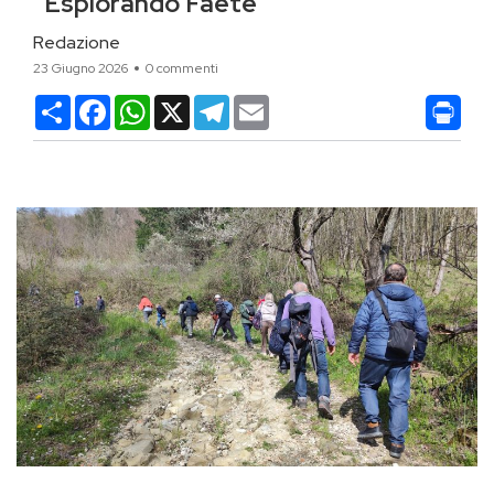
“Esplorando Faete”
Redazione
23 Giugno 2026
0 commenti
Condividi
Facebook
WhatsApp
X
Telegram
Email