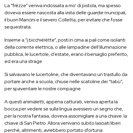
La “frèzze” veniva indossata a mo’ di pistola, ma spesso
doveva essere nascosta alla vista delle guardie municipali,
il buon Mancini e il severo Colletta, per evitare che fosse
sequestrata.
Insieme a “j bicchiérétte”, posti in cima ai pali come isolanti
della corrente elettrica, o alle lampadine dell’illuminazione
pubblica, le lucertole, d’estate, erano il bersaglio preferito,
ed era una strage.
Si salvavano le lucertoline, che diventavano un trastullo da
portare anche a scuola, chiuse nelle scatoline dei “tabù”,
per spaventare le nostre compagne.
A questi animaletti, appena catturati, veniva aperta la
bocca per vedere se sulla lingua avessero un segno che,
per la nostra fantasia, doveva assomigliare a una chiave: la
chiave di San Pietro. Allora venivano subito lasciati liberi
perché, altrimenti, avrebbero portato sfortuna.