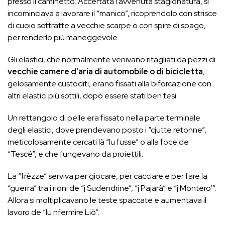
presso il caminetto. Accertata l’avvenuta stagionatura, si
incominciava a lavorare il “manico”, ricoprendolo con strisce
di cuoio sottratte a vecchie scarpe o con spire di spago,
per renderlo più maneggevole.
Gli elastici, che normalmente venivano ritagliati da pezzi di
vecchie camere d’aria di automobile o di bicicletta
,
gelosamente custoditi, erano fissati alla biforcazione con
altri elastici più sottili, dopo essere stati ben tesi.
Un rettangolo di pelle era fissato nella parte terminale
degli elastici, dove prendevano posto i “cjutte retonne”,
meticolosamente cercati là “lu fusse” o alla foce de
“Tescé”, e che fungevano da proiettili.
La “frèzze” serviva per giocare, per cacciare e per fare la
“guerra” tra i rioni de “j Sudendrine”, “j Pajarà” e “j Montero’”.
Allora si moltiplicavano le teste spaccate e aumentava il
lavoro de “lu nfermìre Liò”.