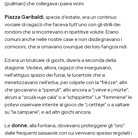
(pullman) che collegava i paesi vicini.
Piazza Garibaldi
, specie d’estate, era un continuo
vociare di ragazzi che faceva tutt’uno con gli strilli dei
rondoni che si rincorrevano in ripetitive volute. Erano
comuni anche nelle nostre case e non disdegnavano i
cornicioni, che si ornavano ovunque dei loro fangosi nidi.
Ed era un brulicare di giochi, diversi a seconda della
stagione. Vedevi, allora, ragazzi che inseguivano,
nell’attiguo spazio dei funai, le lucertole che si
mimetizzavano nell’erba, per colpirle con la “frèzze”; altri
che giocavano a “pperulì”; altri ancora a “j véve e j mùrte”;
alcuni a “ziculà vuje calà” o a “schippètte”. Le “femmène” le
potevi osservare intente al gioco de “j cettéje” o a saltare
su “la campane”, e ad altri giochi ancora.
Le
donne
, alla fontana, dovevano proteggere gli “orci”
dalle frequenti sassaiole con cui venivano spesso regolati i