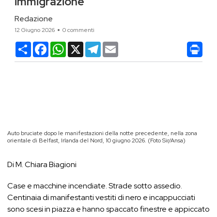
immigrazione
Redazione
12 Giugno 2026
0 commenti
Condividi
Facebook
WhatsApp
X
Telegram
Email
Auto bruciate dopo le manifestazioni della notte precedente, nella zona
orientale di Belfast, Irlanda del Nord, 10 giugno 2026. (Foto Sir/Ansa)
Di M. Chiara Biagioni
Case e macchine incendiate. Strade sotto assedio.
Centinaia di manifestanti vestiti di nero e incappucciati
sono scesi in piazza e hanno spaccato finestre e appiccato