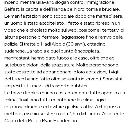
incendi mentre urlavano slogan contro l’immigrazione.
Belfast, la capitale dell’Irlanda del Nord, torna a bruciare.
Le manifestazioni sono scoppiare dopo che martedì sera,
un uomo è stato accoltellato. Il fatto è stato ripreso in un
video che è circolato molto sul web, così come i tentativi di
alcune persone di fermare l’aggressore fino all’arrivo della
polizia. Si tratta di Hadi Alodid (30 anni), cittadino
sudanese. La rabbia a quel punto è scoppiata. I
manifestanti hanno dato fuoco alle case, oltre che ad
autobus e bidoni della spazzatura. Molte persone sono
state costrette ad abbandonare le loro abitazioni,. I vigili
del fuoco hanno fatto oltre sessanta interventi. Sono stati
sospesi tutti i mezzi di trasporto pubblici.
Le forze di polizia hanno costantemente fatto appello alla
calma, “Invitiamo tutti a mantenere la calma, agire
responsabilmente ed evitare qualsiasi attività che possa
mettere a rischio se stessi o altri”, ha dichiarato l’Assistente
Capo della Polizia Ryan Henderson.