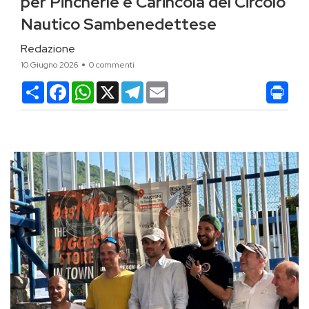
per Pincherle e Carincola del Circolo
Nautico Sambenedettese
Redazione
10 Giugno 2026
0 commenti
Condividi
Facebook
WhatsApp
X
Telegram
Email