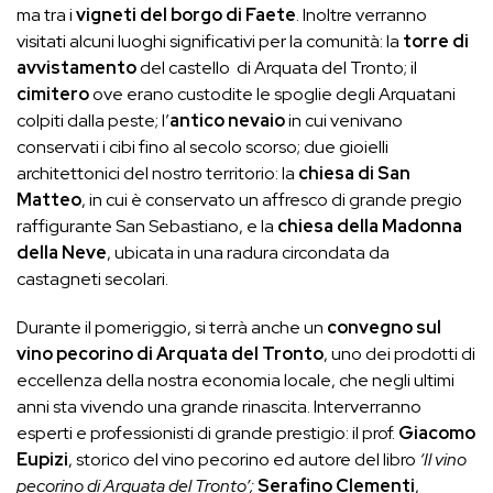
ma tra i
vigneti del borgo di Faete
. Inoltre verranno
visitati alcuni luoghi significativi per la comunità: la
torre di
avvistamento
del castello di Arquata del Tronto; il
cimitero
ove erano custodite le spoglie degli Arquatani
colpiti dalla peste; l’
antico nevaio
in cui venivano
conservati i cibi fino al secolo scorso; due gioielli
architettonici del nostro territorio: la
chiesa di San
Matteo
, in cui è conservato un affresco di grande pregio
raffigurante San Sebastiano, e la
chiesa della Madonna
della Neve
, ubicata in una radura circondata da
castagneti secolari.
Durante il pomeriggio, si terrà anche un
convegno sul
vino pecorino di Arquata del Tronto
, uno dei prodotti di
eccellenza della nostra economia locale, che negli ultimi
anni sta vivendo una grande rinascita. Interverranno
esperti e professionisti di grande prestigio: il prof.
Giacomo
Eupizi
, storico del vino pecorino ed autore del libro
‘Il vino
pecorino di Arquata del Tronto’;
Serafino Clementi
,