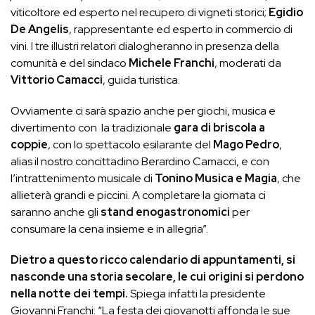
viticoltore ed esperto nel recupero di vigneti storici;
Egidio
De Angelis
, rappresentante ed esperto in commercio di
vini. I tre illustri relatori dialogheranno in presenza della
comunità e del sindaco
Michele Franchi
, moderati da
Vittorio Camacci
, guida turistica.
Ovviamente ci sarà spazio anche per giochi, musica e
divertimento con la tradizionale
gara di briscola a
coppie
, con lo spettacolo esilarante del
Mago Pedro
,
alias il nostro concittadino Berardino Camacci, e con
l’intrattenimento musicale di
Tonino Musica e Magia
, che
allieterà grandi e piccini. A completare la giornata ci
saranno anche gli
stand enogastronomici
per
consumare la cena insieme e in allegria”.
Dietro a questo ricco calendario di appuntamenti, si
nasconde una storia secolare, le cui origini si perdono
nella notte dei tempi.
Spiega infatti la presidente
Giovanni Franchi: “La festa dei giovanotti affonda le sue