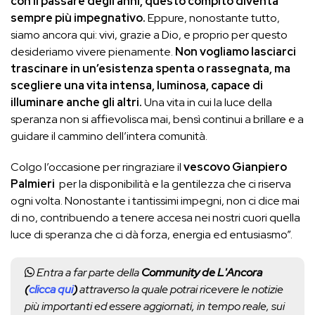
con il passare degli anni, questo compito diventa
sempre più impegnativo.
Eppure, nonostante tutto,
siamo ancora qui: vivi, grazie a Dio, e proprio per questo
desideriamo vivere pienamente.
Non vogliamo lasciarci
trascinare in un’esistenza spenta o rassegnata, ma
scegliere una vita intensa, luminosa, capace di
illuminare anche gli altri.
Una vita in cui la luce della
speranza non si affievolisca mai, bensì continui a brillare e a
guidare il cammino dell’intera comunità.
Colgo l’occasione per ringraziare il
vescovo Gianpiero
Palmieri
per la disponibilità e la gentilezza che ci riserva
ogni volta. Nonostante i tantissimi impegni, non ci dice mai
di no, contribuendo a tenere accesa nei nostri cuori quella
luce di speranza che ci dà forza, energia ed entusiasmo”.
Entra a far parte della
Community de L'Ancora
(
clicca qui
)
attraverso la quale potrai ricevere le notizie
più importanti ed essere aggiornati, in tempo reale, sui