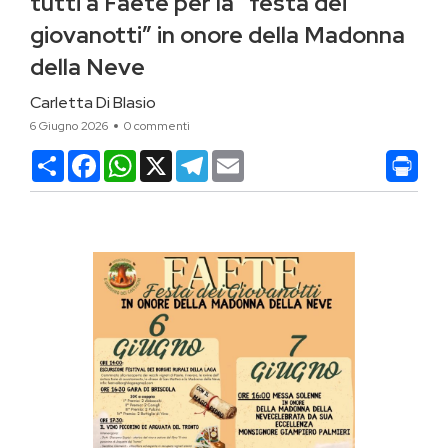
tutti a Faete per la “festa dei
giovanotti” in onore della Madonna
della Neve
Carletta Di Blasio
6 Giugno 2026
0 commenti
Condividi
Facebook
WhatsApp
X
Telegram
Email