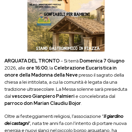
ARQUATA DEL TRONTO
– Si terrà
Domenica 7 Giugno
2026, alle
ore 16:00
, la
Celebrazione Eucaristica in
onore della Madonna della Neve
presso il sagrato della
chiesa a lei intitolata, a cui la comunità è legata da una
tradizione ultrasecolare. La Messa solenne sarà presieduta
dal
vescovo Gianpiero Palmieri
e concelebrata dal
parroco don Marian Claudiu Bojor
.
Oltre ai festeggiamenti religiosi, l’associazione “
Il giardino
dei castagni
”, nata tre anni fa con l’intento di portare nuova
energia e nuovi slanci nel piccolo borgo arquatano, ha