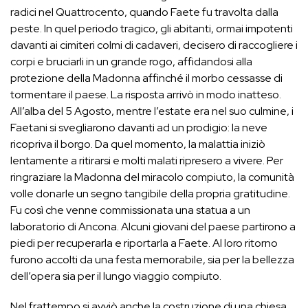
radici nel Quattrocento, quando Faete fu travolta dalla
peste. In quel periodo tragico, gli abitanti, ormai impotenti
davanti ai cimiteri colmi di cadaveri, decisero di raccogliere i
corpi e bruciarli in un grande rogo, affidandosi alla
protezione della Madonna affinché il morbo cessasse di
tormentare il paese. La risposta arrivò in modo inatteso.
All’alba del 5 Agosto, mentre l’estate era nel suo culmine, i
Faetani si svegliarono davanti ad un prodigio: la neve
ricopriva il borgo. Da quel momento, la malattia iniziò
lentamente a ritirarsi e molti malati ripresero a vivere. Per
ringraziare la Madonna del miracolo compiuto, la comunità
volle donarle un segno tangibile della propria gratitudine.
Fu così che venne commissionata una statua a un
laboratorio di Ancona. Alcuni giovani del paese partirono a
piedi per recuperarla e riportarla a Faete. Al loro ritorno
furono accolti da una festa memorabile, sia per la bellezza
dell’opera sia per il lungo viaggio compiuto.
Nel frattempo si avviò anche la costruzione di una chiesa