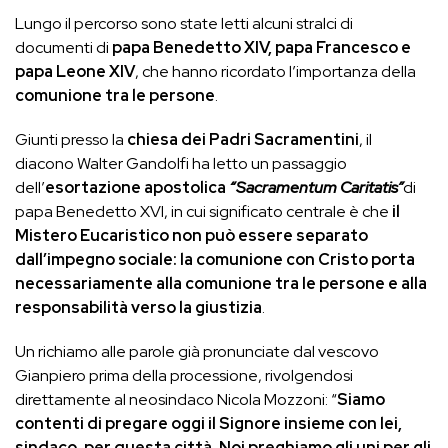
Lungo il percorso sono state letti alcuni stralci di
documenti di
papa Benedetto XIV,
papa Francesco e
papa Leone XIV
, che hanno ricordato l’importanza della
comunione tra le persone
.
Giunti presso la
chiesa dei Padri Sacramentini
, il
diacono Walter Gandolfi ha letto un passaggio
dell’
esortazione apostolica
“Sacramentum Caritatis”
di
papa Benedetto XVI, in cui significato centrale è che
il
Mistero Eucaristico non può essere separato
dall’impegno sociale: la comunione con Cristo porta
necessariamente alla comunione tra le persone e alla
responsabilità verso la giustizia
.
Un richiamo alle parole già pronunciate dal vescovo
Gianpiero prima della processione, rivolgendosi
direttamente al neosindaco Nicola Mozzoni: “
Siamo
contenti di pregare oggi il Signore insieme con lei,
sindaco, per questa città. Noi preghiamo gli uni per gli