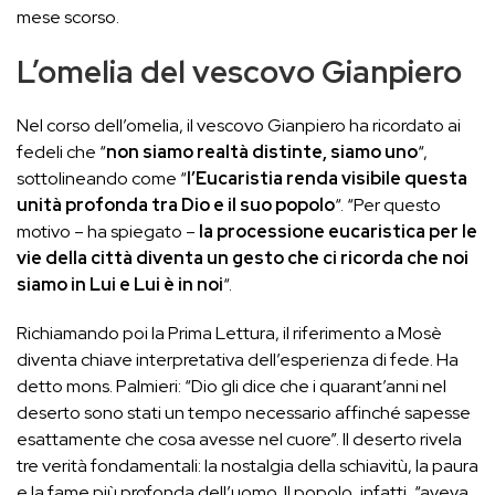
mese scorso.
L’omelia del vescovo Gianpiero
Nel corso dell’omelia, il vescovo Gianpiero ha ricordato ai
fedeli che “
non siamo realtà distinte, siamo uno
“,
sottolineando come “
l’Eucaristia renda visibile questa
unità profonda tra Dio e il suo popolo
“. “Per questo
motivo – ha spiegato –
la processione eucaristica per le
vie della città diventa un gesto che ci ricorda che noi
siamo in Lui e Lui è in noi
“.
Richiamando poi la Prima Lettura, il riferimento a Mosè
diventa chiave interpretativa dell’esperienza di fede. Ha
detto mons. Palmieri: “Dio gli dice che i quarant’anni nel
deserto sono stati un tempo necessario affinché sapesse
esattamente che cosa avesse nel cuore”. Il deserto rivela
tre verità fondamentali: la nostalgia della schiavitù, la paura
e la fame più profonda dell’uomo. Il popolo, infatti, “aveva