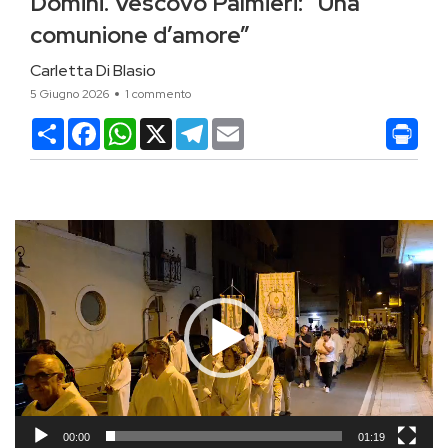
Domini. Vescovo Palmieri: “Una
comunione d’amore”
Carletta Di Blasio
5 Giugno 2026
1 commento
Condividi
Facebook
WhatsApp
X
Telegram
Email
Video
Player
00:00
01:19