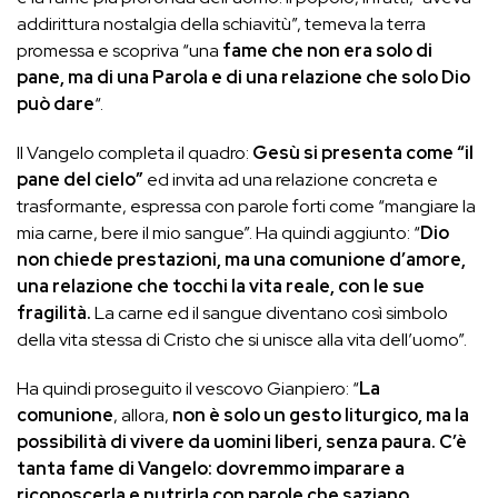
addirittura nostalgia della schiavitù”, temeva la terra
promessa e scopriva “una
fame che non era solo di
pane, ma di una Parola e di una relazione che solo Dio
può dare
“.
Il Vangelo completa il quadro:
Gesù si presenta come “il
pane del cielo”
ed invita ad una relazione concreta e
trasformante, espressa con parole forti come “mangiare la
mia carne, bere il mio sangue”. Ha quindi aggiunto: “
Dio
non chiede prestazioni, ma una comunione d’amore,
una relazione che tocchi la vita reale, con le sue
fragilità.
La carne ed il sangue diventano così simbolo
della vita stessa di Cristo che si unisce alla vita dell’uomo”.
Ha quindi proseguito il vescovo Gianpiero: “
La
comunione
, allora,
non è solo un gesto liturgico, ma la
possibilità di vivere da uomini liberi, senza paura. C’è
tanta fame di Vangelo: dovremmo imparare a
riconoscerla e nutrirla con parole che saziano