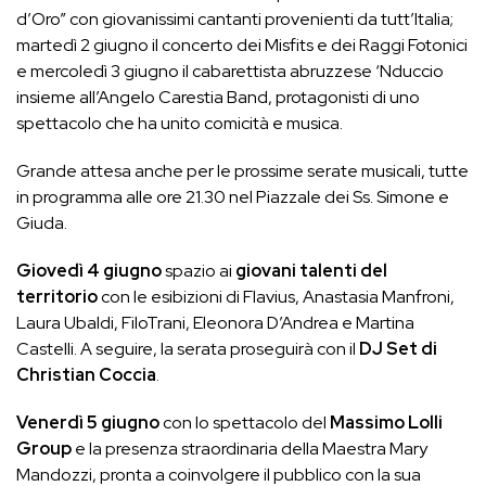
d’Oro” con giovanissimi cantanti provenienti da tutt’Italia;
martedì 2 giugno il concerto dei Misfits e dei Raggi Fotonici
e mercoledì 3 giugno il cabarettista abruzzese ‘Nduccio
insieme all’Angelo Carestia Band, protagonisti di uno
spettacolo che ha unito comicità e musica.
Grande attesa anche per le prossime serate musicali, tutte
in programma alle ore 21.30 nel Piazzale dei Ss. Simone e
Giuda.
Giovedì 4 giugno
spazio ai
giovani talenti del
territorio
con le esibizioni di Flavius, Anastasia Manfroni,
Laura Ubaldi, FiloTrani, Eleonora D’Andrea e Martina
Castelli. A seguire, la serata proseguirà con il
DJ Set di
Christian Coccia
.
Venerdì 5 giugno
con lo spettacolo del
Massimo Lolli
Group
e la presenza straordinaria della Maestra Mary
Mandozzi, pronta a coinvolgere il pubblico con la sua