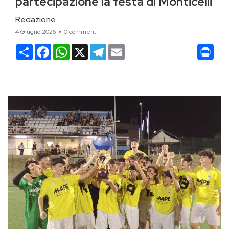
partecipazione la festa di Monticelli
Redazione
4 Giugno 2026
0 commenti
Condividi
Facebook
WhatsApp
X
Telegram
Email