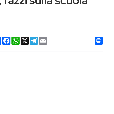
razzi sulla scuola
Condividi
Facebook
WhatsApp
X
Telegram
Email