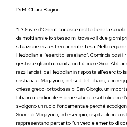
Di M. Chiara Biagioni
“L’Œuvre d’Orient conosce molto bene la scuola d
da molti anni e io stesso mi trovavo lì due giorni 
situazione era estremamente tesa. Nella regione 
Hezbollah e l’esercito israeliano”. Comincia così il
gestisce gli aiuti umanitari in Libano e Siria. Abb
razzi lanciati da Hezbollah in risposta all’esercito 
cristiana di Marjayoun, nel sud del Libano, dannegg
chiesa greco-ortodossa di San Giorgio, un importan
Libano meridionale – tiene subito a sottolineare 
svolgono un ruolo fondamentale perché accolgono st
Suore di Marjayoun, ad esempio, ospita alunni cristian
rappresentano pertanto “un vero elemento di coes