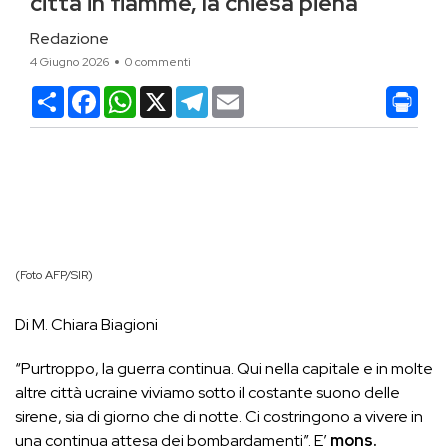
città in fiamme, la chiesa piena”
Redazione
4 Giugno 2026
0 commenti
Condividi
Facebook
WhatsApp
X
Telegram
Email
(Foto AFP/SIR)
Di M. Chiara Biagioni
“Purtroppo, la guerra continua. Qui nella capitale e in molte
altre città ucraine viviamo sotto il costante suono delle
sirene, sia di giorno che di notte. Ci costringono a vivere in
una continua attesa dei bombardamenti”. E’
mons.