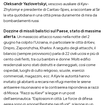
Oleksandr Yazlovetskyi,
vescovo ausiliare di Kyiv-
Zhytomyr e presidente di Caritas-Spes, a raccontare al Sir
la vita quotidiana in una città presa duramente di mira da
bombardamenti russi.
Dozzine di missili balistici sul Paese, stato di massima
allerta.
Un massiccio attacco russo nella notte del 2
giugno ha colpito l’Ucraina, in particolare le città di Kiev,
Dnipro, Zaporizhzhia, Kharkiv. A seguito degli attacchi, il
bilancio (sempre provvisorio) parla di 22 civili uccisi e più di
cento civili feriti, tra cui bambini e donne. Molti edifici
residenziali sono stati distrutti e danneggiati, così come
ospedali, luoghi di culto religioso, scuole, esercizi
commerciali, magazzini, ecc. A Kyiv le autorità hanno
invitato gli abitanti a recarsi nei rifugi mentre le sirene
antiaeree risuonavano e la contraerea rispondeva ai razzi
di Mosca. “Razzi su Kiev!” si legge in un post
dell’aeronautica. “Esplosioni in città. Le forze di difesa
aerea sono in azione! Restate nei rifugi!”, si legge in un