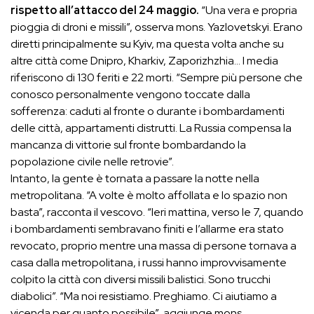
rispetto all’attacco del 24 maggio.
“Una vera e propria
pioggia di droni e missili”, osserva mons. Yazlovetskyi. Erano
diretti principalmente su Kyiv, ma questa volta anche su
altre città come Dnipro, Kharkiv, Zaporizhzhia… I media
riferiscono di 130 feriti e 22 morti. “Sempre più persone che
conosco personalmente vengono toccate dalla
sofferenza: caduti al fronte o durante i bombardamenti
delle città, appartamenti distrutti. La Russia compensa la
mancanza di vittorie sul fronte bombardando la
popolazione civile nelle retrovie”.
Intanto, la gente è tornata a passare la notte nella
metropolitana. “A volte è molto affollata e lo spazio non
basta”, racconta il vescovo. “Ieri mattina, verso le 7, quando
i bombardamenti sembravano finiti e l’allarme era stato
revocato, proprio mentre una massa di persone tornava a
casa dalla metropolitana, i russi hanno improvvisamente
colpito la città con diversi missili balistici. Sono trucchi
diabolici”. “Ma noi resistiamo. Preghiamo. Ci aiutiamo a
vicenda per quanto possibile”, aggiunge mons.