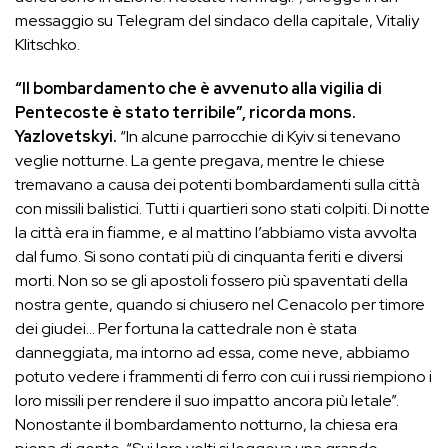
messaggio su Telegram del sindaco della capitale, Vitaliy
Klitschko.
“Il bombardamento che è avvenuto alla vigilia di
Pentecoste è stato terribile”, ricorda mons.
Yazlovetskyi.
“In alcune parrocchie di Kyiv si tenevano
veglie notturne. La gente pregava, mentre le chiese
tremavano a causa dei potenti bombardamenti sulla città
con missili balistici. Tutti i quartieri sono stati colpiti. Di notte
la città era in fiamme, e al mattino l’abbiamo vista avvolta
dal fumo. Si sono contati più di cinquanta feriti e diversi
morti. Non so se gli apostoli fossero più spaventati della
nostra gente, quando si chiusero nel Cenacolo per timore
dei giudei… Per fortuna la cattedrale non è stata
danneggiata, ma intorno ad essa, come neve, abbiamo
potuto vedere i frammenti di ferro con cui i russi riempiono i
loro missili per rendere il suo impatto ancora più letale”.
Nonostante il bombardamento notturno, la chiesa era