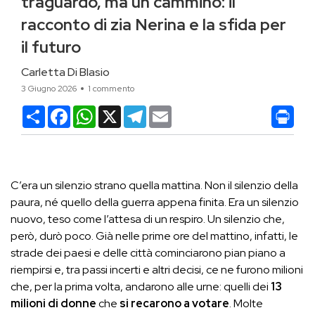
traguardo, ma un cammino: il
racconto di zia Nerina e la sfida per
il futuro
Carletta Di Blasio
3 Giugno 2026
1 commento
Condividi
Facebook
WhatsApp
X
Telegram
Email
C’era un silenzio strano quella mattina. Non il silenzio della
paura, né quello della guerra appena finita. Era un silenzio
nuovo, teso come l’attesa di un respiro. Un silenzio che,
però, durò poco. Già nelle prime ore del mattino, infatti, le
strade dei paesi e delle città cominciarono pian piano a
riempirsi e, tra passi incerti e altri decisi, ce ne furono milioni
che, per la prima volta, andarono alle urne: quelli dei
13
milioni di donne
che
si recarono a votare
. Molte