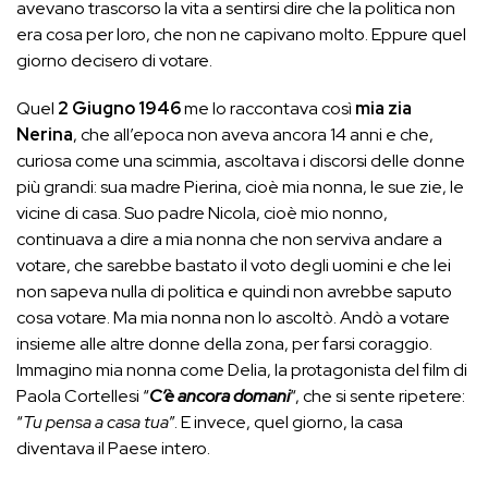
avevano trascorso la vita a sentirsi dire che la politica non
era cosa per loro, che non ne capivano molto. Eppure quel
giorno decisero di votare.
Quel
2 Giugno 1946
me lo raccontava così
mia zia
Nerina
, che all’epoca non aveva ancora 14 anni e che,
curiosa come una scimmia, ascoltava i discorsi delle donne
più grandi: sua madre Pierina, cioè mia nonna, le sue zie, le
vicine di casa. Suo padre Nicola, cioè mio nonno,
continuava a dire a mia nonna che non serviva andare a
votare, che sarebbe bastato il voto degli uomini e che lei
non sapeva nulla di politica e quindi non avrebbe saputo
cosa votare. Ma mia nonna non lo ascoltò. Andò a votare
insieme alle altre donne della zona, per farsi coraggio.
Immagino mia nonna come Delia, la protagonista del film di
Paola Cortellesi “
C’è ancora domani
“, che si sente ripetere:
“
Tu pensa a casa tua
”. E invece, quel giorno, la casa
diventava il Paese intero.