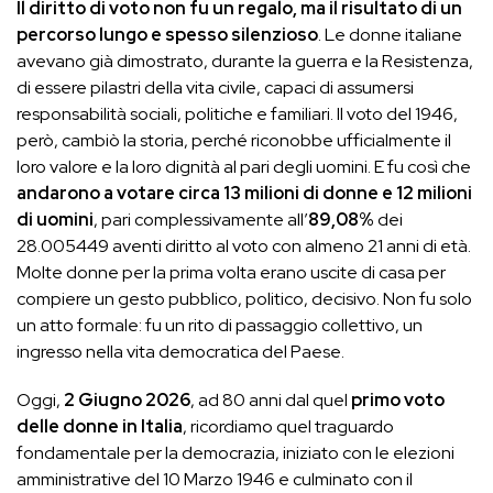
Il diritto di voto non fu un regalo, ma il risultato di un
percorso lungo e spesso silenzioso
. Le donne italiane
avevano già dimostrato, durante la guerra e la Resistenza,
di essere pilastri della vita civile, capaci di assumersi
responsabilità sociali, politiche e familiari. Il voto del 1946,
però, cambiò la storia, perché riconobbe ufficialmente il
loro valore e la loro dignità al pari degli uomini. E fu così che
andarono a votare circa 13 milioni di donne e 12 milioni
di uomini
, pari complessivamente all’
89,08%
dei
28.005449 aventi diritto al voto con almeno 21 anni di età.
Molte donne per la prima volta erano uscite di casa per
compiere un gesto pubblico, politico, decisivo. Non fu solo
un atto formale: fu un rito di passaggio collettivo, un
ingresso nella vita democratica del Paese.
Oggi,
2 Giugno 2026
, ad 80 anni dal quel
primo voto
delle donne in Italia
, ricordiamo quel traguardo
fondamentale per la democrazia, iniziato con le elezioni
amministrative del 10 Marzo 1946 e culminato con il