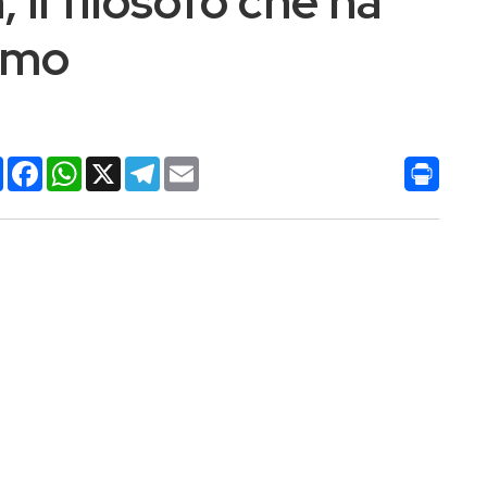
il filosofo che ha
ismo
Condividi
Facebook
WhatsApp
X
Telegram
Email