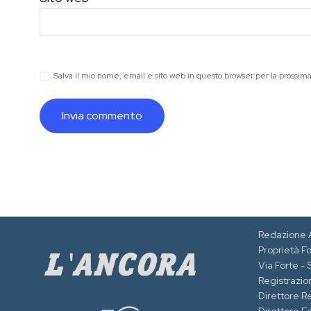
Salva il mio nome, email e sito web in questo browser per la prossi
Redazione 
Proprietà F
Via Forte -
Registrazion
Direttore R
Direttore Ed