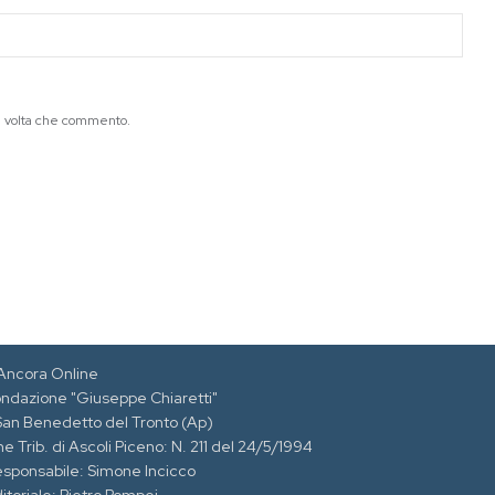
ma volta che commento.
Ancora Online
ondazione "Giuseppe Chiaretti"
 San Benedetto del Tronto (Ap)
e Trib. di Ascoli Piceno: N. 211 del 24/5/1994
esponsabile: Simone Incicco
itoriale: Pietro Pompei