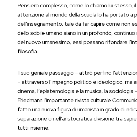
Pensiero complesso, come lo chiamò lui stesso, il c
attenzione al mondo della scuola lo ha portato a pr
dell’insegnamento, tale da far capire come non e
dello scibile umano siano in un profondo, continuo
del nuovo umanesimo, essi possano rifondare l’intera
filosofia.
Il suo geniale passaggio – attirò perfino l’attenzio
– attraverso l’impegno politico e ideologico, ma anc
cinema, l’epistemologia e la musica, la sociologi
Friedmann l’importante rivista culturale Communic
fatto una nuova figura di umanista in grado di indic
separazione o nell’aristocratica divisione tra sapi
tutti insieme.