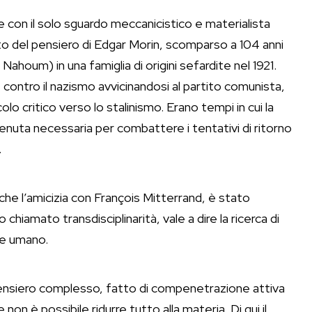
e con il solo sguardo meccanicistico e materialista
to del pensiero di Edgar Morin, scomparso a 104 anni
ahoum) in una famiglia di origini sefardite nel 1921.
ontro il nazismo avvicinandosi al partito comunista,
lo critico verso lo stalinismo. Erano tempi in cui la
tenuta necessaria per combattere i tentativi di ritorno
.
che l’amicizia con François Mitterrand, è stato
hiamato transdisciplinarità, vale a dire la ricerca di
re umano.
 pensiero complesso, fatto di compenetrazione attiva
 non è possibile ridurre tutto alla materia. Di qui il