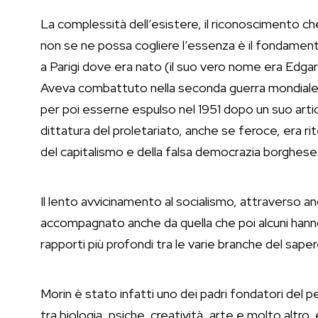
La complessità dell’esistere, il riconoscimento ch
non se ne possa cogliere l’essenza è il fondamen
a Parigi dove era nato (il suo vero nome era Edgar N
Aveva combattuto nella seconda guerra mondiale c
per poi esserne espulso nel 1951 dopo un suo artico
dittatura del proletariato, anche se feroce, era ri
del capitalismo e della falsa democrazia borghese
Il lento avvicinamento al socialismo, attraverso an
accompagnato anche da quella che poi alcuni hanno c
rapporti più profondi tra le varie branche del sape
Morin è stato infatti uno dei padri fondatori del
tra biologia, psiche, creatività, arte e molto altro, e