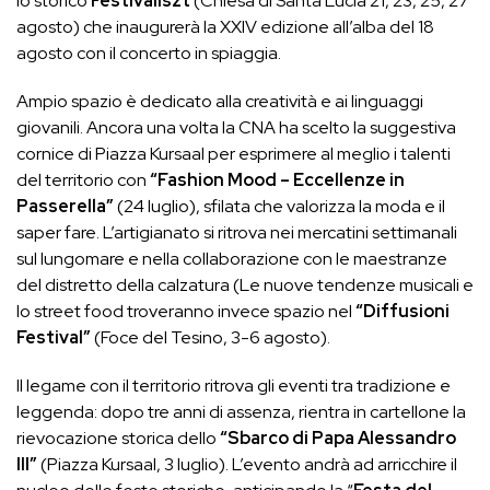
lo storico
Festivaliszt
(Chiesa di Santa Lucia 21, 23, 25, 27
agosto) che inaugurerà la XXIV edizione all’alba del 18
agosto con il concerto in spiaggia.
Ampio spazio è dedicato alla creatività e ai linguaggi
giovanili. Ancora una volta la CNA ha scelto la suggestiva
cornice di Piazza Kursaal per esprimere al meglio i talenti
del territorio con
“Fashion Mood – Eccellenze in
Passerella”
(24 luglio), sfilata che valorizza la moda e il
saper fare. L’artigianato si ritrova nei mercatini settimanali
sul lungomare e nella collaborazione con le maestranze
del distretto della calzatura (Le nuove tendenze musicali e
lo street food troveranno invece spazio nel
“Diffusioni
Festival”
(Foce del Tesino, 3-6 agosto).
Il legame con il territorio ritrova gli eventi tra tradizione e
leggenda: dopo tre anni di assenza, rientra in cartellone la
rievocazione storica dello
“Sbarco di Papa Alessandro
III”
(Piazza Kursaal, 3 luglio). L’evento andrà ad arricchire il