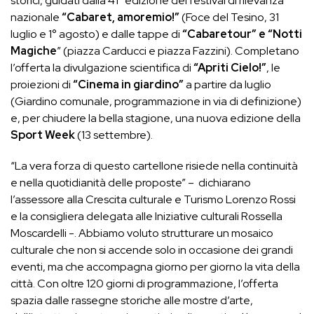
storici, guidati dalla 41ª edizione del festival di rilevanza
nazionale
“Cabaret, amoremio!”
(Foce del Tesino, 31
luglio e 1° agosto) e dalle tappe di
“Cabaretour” e “Notti
Magiche
” (piazza Carducci e piazza Fazzini). Completano
l’offerta la divulgazione scientifica di
“Apriti Cielo!”
, le
proiezioni di
“Cinema in giardino”
a partire da luglio
(Giardino comunale, programmazione in via di definizione)
e, per chiudere la bella stagione, una nuova edizione della
Sport Week
(13 settembre).
“La vera forza di questo cartellone risiede nella continuità
e nella quotidianità delle proposte” – dichiarano
l’assessore alla Crescita culturale e Turismo Lorenzo Rossi
e la consigliera delegata alle Iniziative culturali Rossella
Moscardelli -. Abbiamo voluto strutturare un mosaico
culturale che non si accende solo in occasione dei grandi
eventi, ma che accompagna giorno per giorno la vita della
città. Con oltre 120 giorni di programmazione, l’offerta
spazia dalle rassegne storiche alle mostre d’arte,