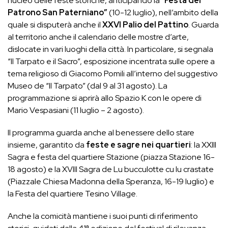
nucleo delle feste storiche, anticipando la “
Festa del
Patrono San Paterniano”
(10-12 luglio), nell’ambito della
quale si disputerà anche il
XXVI Palio del Pattino
. Guarda
al territorio anche il calendario delle mostre d’arte,
dislocate in vari luoghi della città. In particolare, si segnala
“Il Tarpato e il Sacro”, esposizione incentrata sulle opere a
tema religioso di Giacomo Pomili all’interno del suggestivo
Museo de “Il Tarpato” (dal 9 al 31 agosto). La
programmazione si aprirà allo Spazio K con le opere di
Mario Vespasiani (11 luglio – 2 agosto).
Il programma guarda anche al benessere dello stare
insieme, garantito da
feste e sagre nei quartieri
: la XXIII
Sagra e festa del quartiere Stazione (piazza Stazione 16-
18 agosto) e la XVIII Sagra de Lu bucculotte cu lu crastate
(Piazzale Chiesa Madonna della Speranza, 16-19 luglio) e
la Festa del quartiere Tesino Village.
Anche la comicità mantiene i suoi punti di riferimento