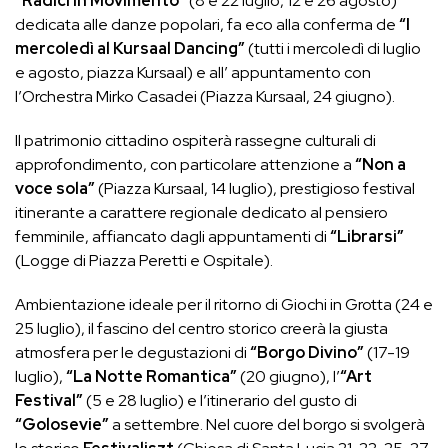
“Radici in Movimento”
(8 e 22 luglio, 12 e 26 agosto)
dedicata alle danze popolari, fa eco alla conferma de
“I
mercoledì al Kursaal Dancing”
(tutti i mercoledì di luglio
e agosto, piazza Kursaal) e all’ appuntamento con
l’Orchestra Mirko Casadei (Piazza Kursaal, 24 giugno).
Il patrimonio cittadino ospiterà rassegne culturali di
approfondimento, con particolare attenzione a
“Non a
voce sola”
(Piazza Kursaal, 14 luglio), prestigioso festival
itinerante a carattere regionale dedicato al pensiero
femminile, affiancato dagli appuntamenti di
“Librarsi”
(Logge di Piazza Peretti e Ospitale).
Ambientazione ideale per il ritorno di Giochi in Grotta (24 e
25 luglio), il fascino del centro storico creerà la giusta
atmosfera per le degustazioni di
“Borgo Divino”
(17-19
luglio),
“La Notte Romantica”
(20 giugno), l’
“Art
Festival”
(5 e 28 luglio) e l’itinerario del gusto di
“Golosevie”
a settembre. Nel cuore del borgo si svolgerà