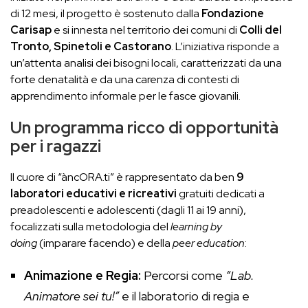
di 12 mesi, il progetto è sostenuto dalla
Fondazione
Carisap
e si innesta nel territorio dei comuni di
Colli del
Tronto, Spinetoli e Castorano
. L’iniziativa risponde a
un’attenta analisi dei bisogni locali, caratterizzati da una
forte denatalità e da una carenza di contesti di
apprendimento informale per le fasce giovanili.
Un programma ricco di opportunità
per i ragazzi
Il cuore di “àncORA.ti” è rappresentato da ben
9
laboratori educativi e ricreativi
gratuiti dedicati a
preadolescenti e adolescenti (dagli 11 ai 19 anni),
focalizzati sulla metodologia del
learning by
doing
(imparare facendo) e della
peer education
:
Animazione e Regia:
Percorsi come
“Lab.
Animatore sei tu!”
e il laboratorio di regia e