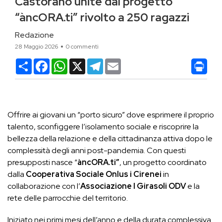
Castorano unite dal progetto
“àncORA.ti” rivolto a 250 ragazzi
Redazione
28 Maggio 2026
0 commenti
Condividi
Facebook
WhatsApp
X
Telegram
Email
Offrire ai giovani un “porto sicuro” dove esprimere il proprio
talento, sconfiggere l’isolamento sociale e riscoprire la
bellezza della relazione e della cittadinanza attiva dopo le
complessità degli anni post-pandemia. Con questi
presupposti nasce “
àncORA.ti”
, un progetto coordinato
dalla
Cooperativa Sociale Onlus i Cirenei
in
collaborazione con l’
Associazione I Girasoli ODV
e la
rete delle parrocchie del territorio.
Iniziato nei primi mesi dell’anno e della durata complessiva