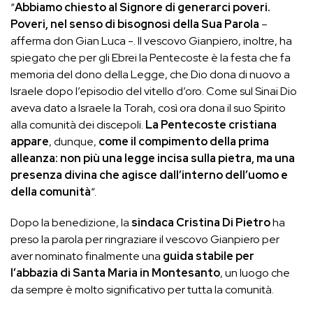
“
Abbiamo chiesto al Signore di generarci poveri.
Poveri, nel senso di bisognosi della Sua Parola
–
afferma don Gian Luca -. Il vescovo Gianpiero, inoltre, ha
spiegato che per gli Ebrei la Pentecoste è la festa che fa
memoria del dono della Legge, che Dio dona di nuovo a
Israele dopo l’episodio del vitello d’oro. Come sul Sinai Dio
aveva dato a Israele la Torah, così ora dona il suo Spirito
alla comunità dei discepoli.
La Pentecoste cristiana
appare
, dunque,
come il compimento della prima
alleanza: non più una legge incisa sulla pietra, ma una
presenza divina che agisce dall’interno dell’uomo e
della comunità
“.
Dopo la benedizione, la
sindaca Cristina Di Pietro
ha
preso la parola per ringraziare il vescovo Gianpiero per
aver nominato finalmente una
guida stabile per
l’abbazia di Santa Maria in Montesanto
, un luogo che
da sempre è molto significativo per tutta la comunità.