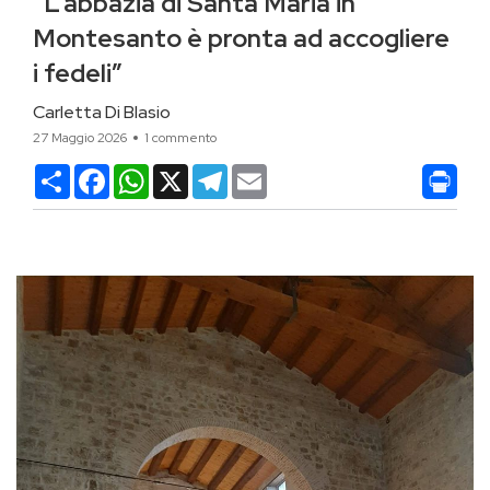
“L’abbazia di Santa Maria in
Montesanto è pronta ad accogliere
i fedeli”
Carletta Di Blasio
27 Maggio 2026
1 commento
Condividi
Facebook
WhatsApp
X
Telegram
Email