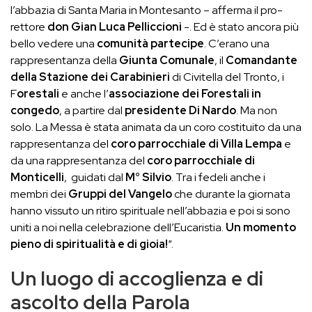
l’abbazia di Santa Maria in Montesanto – afferma il pro-
rettore
don Gian Luca Pelliccioni
-. Ed è stato ancora più
bello vedere una
comunità partecipe
. C’erano una
rappresentanza della
Giunta Comunale
, il
Comandante
della Stazione dei Carabinieri
di Civitella del Tronto, i
F
orestali
e anche l’
associazione dei Forestali in
congedo
, a partire dal
presidente Di Nardo
. Ma non
solo. La Messa è stata animata da un coro costituito da una
rappresentanza del
coro parrocchiale di Villa Lempa
e
da una rappresentanza del
coro parrocchiale di
Monticelli
, guidati dal
M° Silvio
. Tra i fedeli anche i
membri dei
Gruppi del Vangelo
che durante la giornata
hanno vissuto un ritiro spirituale nell’abbazia e poi si sono
uniti a noi nella celebrazione dell’Eucaristia.
Un momento
pieno di spiritualità e di gioia!
“.
Un luogo di accoglienza e di
ascolto della Parola