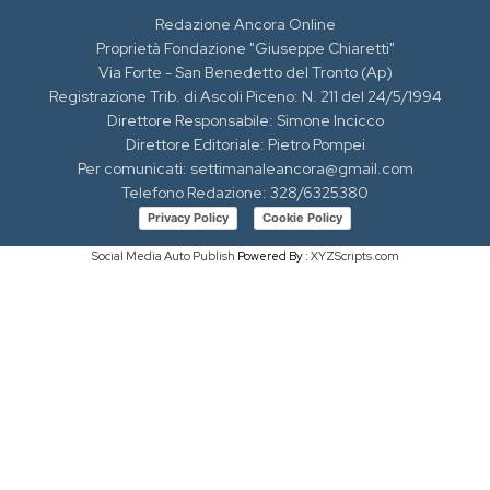
Redazione Ancora Online
Proprietà Fondazione "Giuseppe Chiaretti"
Via Forte - San Benedetto del Tronto (Ap)
Registrazione Trib. di Ascoli Piceno: N. 211 del 24/5/1994
Direttore Responsabile: Simone Incicco
Direttore Editoriale: Pietro Pompei
Per comunicati: settimanaleancora@gmail.com
Telefono Redazione: 328/6325380
Privacy Policy
Cookie Policy
Social Media Auto Publish
Powered By :
XYZScripts.com