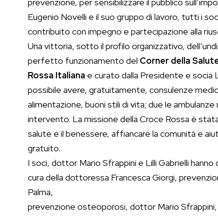
prevenzione, per sensibilizzare il pubblico sull’impo
Eugenio Novelli e il suo gruppo di lavoro, tutti i 
contribuito con impegno e partecipazione alla riu
Una vittoria, sotto il profilo organizzativo, dell’un
perfetto funzionamento del
Corner della Salut
Rossa Italiana
e curato dalla Presidente e socia 
possibile avere, gratuitamente, consulenze medich
alimentazione, buoni stili di vita; due le ambulan
intervento. La missione della Croce Rossa è stata
salute e il benessere, affiancare la comunità e aiut
gratuito.
I soci, dottor Mario Sfrappini e Lilli Gabrielli ha
cura della dottoressa Francesca Giorgi, prevenzion
Palma,
prevenzione osteoporosi, dottor Mario Sfrappini, 