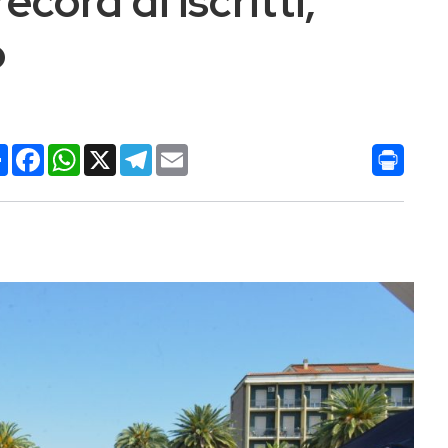
ecord di iscritti,
o
Condividi
Facebook
WhatsApp
X
Telegram
Email