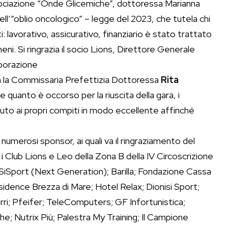
sociazione “Onde Glicemiche”, dottoressa Marianna
ll’“oblio oncologico” – legge del 2023, che tutela chi
i: lavorativo, assicurativo, finanziario è stato trattato
. Si ringrazia il socio Lions, Direttore Generale
aborazione
ia la Commissaria Prefettizia Dottoressa
Rita
quanto è occorso per la riuscita della gara, i
to ai propri compiti in modo eccellente affinché
numerosi sponsor, ai quali va il ringraziamento del
i Club Lions e Leo della Zona B della IV Circoscrizione
a SiSport (Next Generation); Barilla; Fondazione Cassa
sidence Brezza di Mare; Hotel Relax; Dionisi Sport;
rri; Pfeifer; TeleComputers; GF Infortunistica;
; Nutrix Più; Palestra My Training; Il Campione