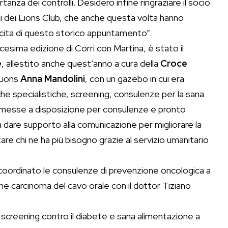
rtanza dei controlli. Desidero infine ringraziare il socio
soci dei Lions Club, che anche questa volta hanno
scita di questo storico appuntamento”.
dicesima edizione di Corri con Martina, è stato il
e
, allestito anche quest’anno a cura della
Croce
Lions
Anna Mandolini
, con un gazebo in cui era
e specialistiche, screening, consulenze per la sana
ze messe a disposizione per consulenze e pronto
 dare supporto alla comunicazione per migliorare la
are chi ne ha più bisogno grazie al servizio umanitario
nno coordinato le consulenze di prevenzione oncologica a
e carcinoma del cavo orale con il dottor Tiziano
screening contro il diabete e sana alimentazione a