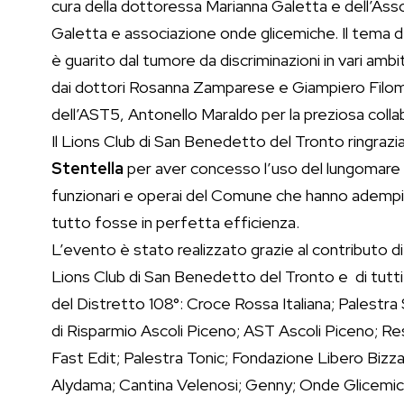
cura della dottoressa Marianna Galetta e dell’As
Galetta e associazione onde glicemiche. Il tema de
è guarito dal tumore da discriminazioni in vari ambit
dai dottori Rosanna Zamparese e Giampiero Filomeni
dell’AST5, Antonello Maraldo per la preziosa coll
Il Lions Club di San Benedetto del Tronto ringraz
Stentella
per aver concesso l’uso del lungomare e 
funzionari e operai del Comune che hanno adempiu
tutto fosse in perfetta efficienza.
L’evento è stato realizzato grazie al contributo di 
Lions Club di San Benedetto del Tronto e di tutti 
del Distretto 108°: ⁠Croce Rossa Italiana; Palestr
di Risparmio Ascoli Piceno; AST Ascoli Piceno; Re
Fast Edit; Palestra Tonic; Fondazione Libero Bizza
Alydama; Cantina Velenosi; Genny; Onde Glicemiche