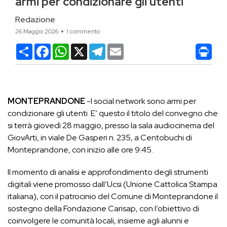
armi per condizionare gli utenti
Redazione
26 Maggio 2026
1 commento
Condividi
Facebook
WhatsApp
X
Telegram
Email
MONTEPRANDONE
-I social network sono armi per
condizionare gli utenti. E’ questo il titolo del convegno che
si terrà giovedì 28 maggio, presso la sala audiocinema del
GiovArti, in viale De Gasperi n. 235, a Centobuchi di
Monteprandone, con inizio alle ore 9:45.
Il momento di analisi e approfondimento degli strumenti
digitali viene promosso dall’Ucsi (Unione Cattolica Stampa
italiana), con il patrocinio del Comune di Monteprandone il
sostegno della Fondazione Carisap, con l’obiettivo di
coinvolgere le comunità locali, insieme agli alunni e