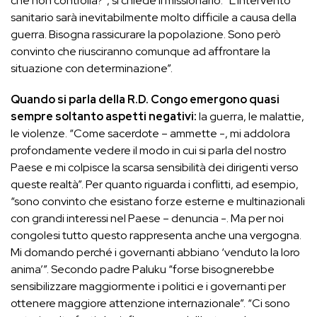
che non controlla?”, si chiede il missionario: “L’intervento
sanitario sarà inevitabilmente molto difficile a causa della
guerra. Bisogna rassicurare la popolazione. Sono però
convinto che riusciranno comunque ad affrontare la
situazione con determinazione”.
Quando si parla della R.D. Congo emergono quasi
sempre soltanto aspetti negativi:
la guerra, le malattie,
le violenze. “Come sacerdote – ammette -, mi addolora
profondamente vedere il modo in cui si parla del nostro
Paese e mi colpisce la scarsa sensibilità dei dirigenti verso
queste realtà”. Per quanto riguarda i conflitti, ad esempio,
“sono convinto che esistano forze esterne e multinazionali
con grandi interessi nel Paese – denuncia -. Ma per noi
congolesi tutto questo rappresenta anche una vergogna.
Mi domando perché i governanti abbiano ‘venduto la loro
anima’”. Secondo padre Paluku “forse bisognerebbe
sensibilizzare maggiormente i politici e i governanti per
ottenere maggiore attenzione internazionale”. “Ci sono