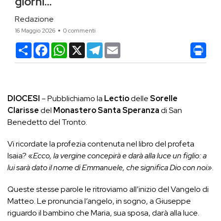
giorni…”
Redazione
16 Maggio 2026
0 commenti
Condividi
Facebook
WhatsApp
X
Telegram
Email
DIOCESI
– Pubblichiamo la
Lectio
delle
Sorelle
Clarisse
del
Monastero Santa Speranza
di San
Benedetto del Tronto.
Vi ricordate la profezia contenuta nel libro del profeta
Isaia? «
Ecco, la vergine concepirà e darà alla luce un figlio: a
lui sarà dato il nome di Emmanuele, che significa Dio con noi»
.
Queste stesse parole le ritroviamo all’inizio del Vangelo di
Matteo. Le pronuncia l’angelo, in sogno, a Giuseppe
riguardo il bambino che Maria, sua sposa, darà alla luce.