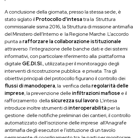
A conclusione della giornata, presso la stessa sede, è
stato siglato il
Protocollo d’intesa
tra la Struttura
commissariale sisma 2016, la Struttura di missione antimafia
del Ministero dell’Interno e la Regione Marche. L’accordo
punta a
rafforzare la collaborazione istituzionale
attraverso l’integrazione delle banche dati e dei sistemi
informativi, con particolare riferimento alla piattaforma
digitale
GE.DI.SI.
, utilizzata per il monitoraggio degli
interventi di ricostruzione pubblica e privata. Tra gli
obiettivi principali del protocollo figurano il controllo dei
flussi di manodopera
, la verifica della
regolarità delle
imprese
, la prevenzione delle
infiltrazioni mafiose
e il
rafforzamento della
sicurezza sul lavoro
. L’intesa
introduce inoltre strumenti di
interoperabilità
per la
gestione delle notifiche preliminari dei cantieri, il controllo
automatizzato dell’iscrizione delle imprese all’Anagrafe
antimafia degli esecutori e l’istituzione di un tavolo
permanente di coordinamento tra le parti per monitorare