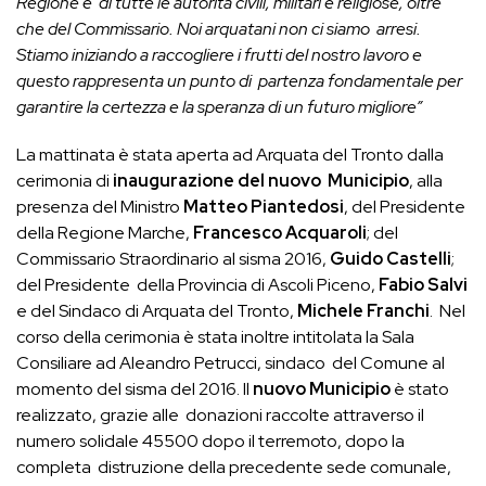
Regione e di tutte le autorità civili, militari e religiose, oltre
che del Commissario. Noi arquatani non ci siamo arresi.
Stiamo iniziando a raccogliere i frutti del nostro lavoro e
questo rappresenta un punto di partenza fondamentale per
garantire la certezza e la speranza di un futuro migliore”
La mattinata è stata aperta ad Arquata del Tronto dalla
cerimonia di
inaugurazione del nuovo Municipio
, alla
presenza del Ministro
Matteo Piantedosi
, del Presidente
della Regione Marche,
Francesco Acquaroli
; del
Commissario Straordinario al sisma 2016,
Guido Castelli
;
del Presidente della Provincia di Ascoli Piceno,
Fabio Salvi
e del Sindaco di Arquata del Tronto,
Michele Franchi
. Nel
corso della cerimonia è stata inoltre intitolata la Sala
Consiliare ad Aleandro Petrucci, sindaco del Comune al
momento del sisma del 2016. Il
nuovo Municipio
è stato
realizzato, grazie alle donazioni raccolte attraverso il
numero solidale 45500 dopo il terremoto, dopo la
completa distruzione della precedente sede comunale,