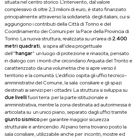
situata nel centro storico. L’intervento, dal valore
complessivo di oltre 2,3 milioni di euro, è stato finanziato
principalmente attraverso la solidarietà degli italiani, cui si
aggiungono i contributi della Città di Torino e del
Coordinamento dei Comuni per la Pace della Provincia di
Torino. La nuova struttura, realizzata su un’area di
2.400
metri quadrati
, si ispira all’idea progettuale
dell’“
hangar
”: un luogo di protezione e rinascita, pensato
in dialogo con i monti che circondano Arquata del Tronto e
caratterizzato da una volumetria che si apre verso il
territorio e la comunità. L’edificio ospita gli uffici tecnico-
amministrativi del Comune, la sala consiliare e gli spazi
destinati ai servizi per i cittadini. La struttura si sviluppa su
due livelli
fuori terra per la parte istituzionale e
amministrativa, mentre la zona destinata ad autorimessa è
articolata su un unico piano, separato dagli uffici tramite
giunto sismico
per garantire maggior sicurezza
strutturale e antincendio. Al piano terra trovano posto la
sala consiliare, utilizzabile anche per incontri, mostre ed