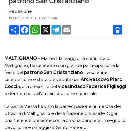
patrono San Cristanziano
Redazione
15 Maggio 2026
0 commenti
Condividi
Facebook
WhatsApp
X
Telegram
Email
MALTIGNANO
– Martedì 13 maggio, la comunità di
Maltignano,
ha celebrato con grande partecipazione la
festa del
patrono San Cristanziano
. La solenne
celebrazione è stata presieduta dall’
Arcivescovo
Piero
Cocci
a
, alla presenza del
vicesindaco Federica Figliaggi
e dei membri dell’amministrazione comunale.
La Santa Messa ha visto la partecipazione numerosa dei
cittadini di Maltignano e della frazione di Caselle. Ogni
quartiere era presente con la propria bandiera, in segno di
devozione e omaggio al Santo Patrono.