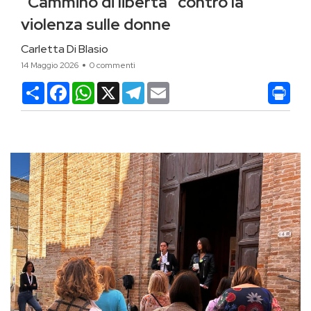
“Cammino di libertà” contro la
violenza sulle donne
Carletta Di Blasio
14 Maggio 2026
0 commenti
Condividi
Facebook
WhatsApp
X
Telegram
Email