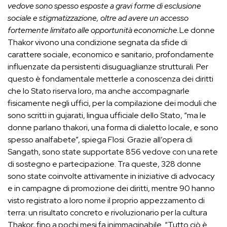
vedove sono spesso esposte a gravi forme di esclusione
sociale e stigmatizzazione, oltre ad avere un accesso
fortemente limitato alle opportunità economiche.
Le donne
Thakor vivono una condizione segnata da sfide di
carattere sociale, economico e sanitario, profondamente
influenzate da persistenti disuguaglianze strutturali. Per
questo è fondamentale metterle a conoscenza dei diritti
che lo Stato riserva loro, ma anche accompagnarle
fisicamente negli uffici, per la compilazione dei moduli che
sono scritti in gujarati, lingua ufficiale dello Stato, “ma le
donne parlano thakori, una forma di dialetto locale, e sono
spesso analfabete”, spiega Flosi. Grazie all’opera di
Sangath, sono state supportate 856 vedove con una rete
di sostegno e partecipazione. Tra queste, 328 donne
sono state coinvolte attivamente in iniziative di advocacy
e in campagne di promozione dei diritti, mentre 90 hanno
visto registrato a loro nome il proprio appezzamento di
terra: un risultato concreto e rivoluzionario per la cultura
Thakor, fino a pochi mesi fa inimmaginabile. “Tutto ciò è