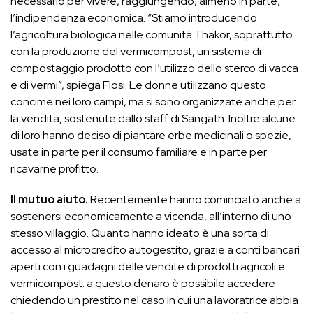
necessario per vivere, raggiungendo, almeno in parte,
l’indipendenza economica. “Stiamo introducendo
l’agricoltura biologica nelle comunità Thakor, soprattutto
con la produzione del vermicompost, un sistema di
compostaggio prodotto con l’utilizzo dello sterco di vacca
e di vermi”, spiega Flosi. Le donne utilizzano questo
concime nei loro campi, ma si sono organizzate anche per
la vendita, sostenute dallo staff di Sangath. Inoltre alcune
di loro hanno deciso di piantare erbe medicinali o spezie,
usate in parte per il consumo familiare e in parte per
ricavarne profitto.
Il mutuo aiuto.
Recentemente hanno cominciato anche a
sostenersi economicamente a vicenda, all’interno di uno
stesso villaggio. Quanto hanno ideato è una sorta di
accesso al microcredito autogestito, grazie a conti bancari
aperti con i guadagni delle vendite di prodotti agricoli e
vermicompost: a questo denaro è possibile accedere
chiedendo un prestito nel caso in cui una lavoratrice abbia