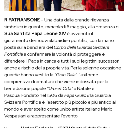
RIPATRANSONE
– Una data dalla grande rilevanza
simbolica in quanto, mercoledi 6 maggio, alla presenza di
Sua Santità Papa Leone XIV
è avvenuto il
giuramento dei nuovi alabardieri pontifici, con la mano
posta sulla bandiera del
Corpo della Guardia Svizzera
Pontificia
a confermare la volontà di proteggere e
difendere il Papa in carica e tutti i suoi legittimi successori,
anche a rischio della propria vita. Per la solenne occasione
guardie hanno vestito la
“Gran Gala”
l’uniforme
comprensiva di armatura che viene indossata per la
benedizione papale
“Urbi et Orbi”
a Natale e
Pasqua. Fondato nel 1506 da
Papa Giulio II
la Guardia
Svizzera Pontificia è l’esercito più piccolo e più antico al
mondo e aver scelto come unico artista italiano Mario
Vespasiani a rappresentare l’evento.