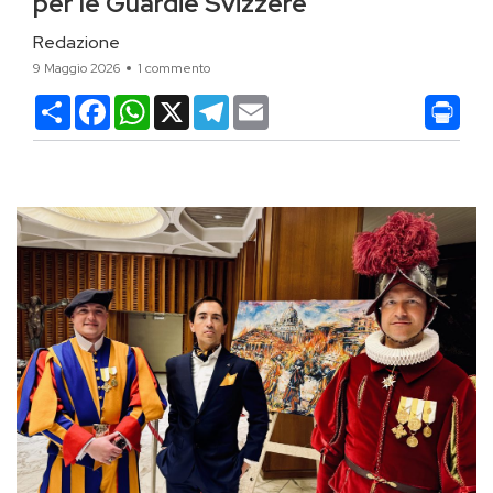
per le Guardie Svizzere
Redazione
9 Maggio 2026
1 commento
Condividi
Facebook
WhatsApp
X
Telegram
Email