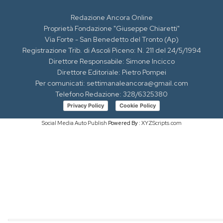
Redazione Ancora Online
Proprietà Fondazione "Giuseppe Chiaretti"
Via Forte - San Benedetto del Tronto (Ap)
Registrazione Trib. di Ascoli Piceno: N. 211 del 24/5/1994
Direttore Responsabile: Simone Incicco
Direttore Editoriale: Pietro Pompei
Per comunicati: settimanaleancora@gmail.com
Telefono Redazione: 328/6325380
Privacy Policy
Cookie Policy
Social Media Auto Publish
Powered By :
XYZScripts.com