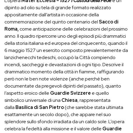
L’opera
Mater Ecclesia –
1527 I Custodi della Fede
è un
dipinto ad olio su tela di grande formato realizzato
appositamente dall’artista in occasione della
commemorazione del quinto centenario del
Sacco di
Roma,
come anticipazione delle celebrazioni del prossimo
anno. Il quadro ripercorre uno degli episodi più drammatici
della storia italiana ed europea del cinquecento, quando il
6 maggio 1527 un esercito composto prevalentemente da
lanzichenecchi tedeschi, occupò la Città compiendo
incendi, saccheggi e devastazioni di ogni tipo. Descrive il
drammatico momento della città in fiamme, raffigurando
però non le ben note violenze (anche perché ben
documentate da pregevoli dipinti del passato), quanto
l’aspetto eroico delle
Guardie Svizzere
e quello
simbolico universale di una
Chiesa
, rappresentata
dalla
Basilica di San Pietro
(che sarebbe stata ultimata
esattamente un secolo dopo), che appare nel suo
splendore sullo sfondo irradiata da un caldo sole. L’opera
celebra la fedeltà alla missione e il valore delle
Guardie