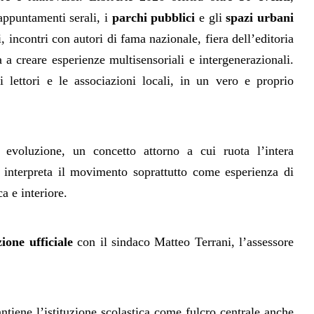
i appuntamenti serali,
i
parchi pubblici
e gli
spazi urbani
i, incontri con autori di fama nazionale, fiera dell’editoria
 a creare esperienze multisensoriali e intergenerazionali.
i lettori e le associazioni locali, in un vero e proprio
voluzione, un concetto attorno a cui ruota l’intera
interpreta il movimento soprattutto come esperienza di
a e interiore.
zione ufficiale
con il sindaco Matteo Terrani, l’assessore
ntiene l’istituzione scolastica come fulcro centrale anche