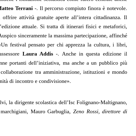
atteo Terrani
-. Il percorso compiuto finora è notevole.
frire attività gratuite aperte all’intera cittadinanza. Il
izione attuale. Si tratta di itinerari fisici e metaforici,
i. Auspico sinceramente la massima partecipazione, affinché
Un festival pensato per chi apprezza la cultura, i libri,
’assessore
Laura Addis
-. Anche in questa edizione il
nne portanti dell’iniziativa, ma anche a un pubblico più
collaborazione tra amministrazione, istituzioni e mondo
nità di incontro e condivisione».
lvi, la dirigente scolastica dell’Isc Folignano-Maltignan
o,
i marchigiani, Mauro Garbuglia,
Zeno Rossi, direttore di