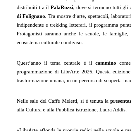
distribuiti tra il
PalaRozzi
, dove si terranno tutti gl
di Folignano
. Tra mostre
d’arte, spettacoli, laborator
indipendente e trekking letterari, il programma punta
Protagonisti saranno anche le scuole, le famiglie, 
ecosistema culturale condiviso.
Quest’anno il tema centrale è il
cammino
come e
programmazione di LibrArte 2026. Questa edizione 
trasformazione umana, in un percorso di scoperta fisic
Nelle sale del Caffè Meletti, si è tenuta la
presenta
alla Cultura e alla Pubblica istruzione, Laura Addis.
«LibrArte affonda le proprie radici nella scuola e ma