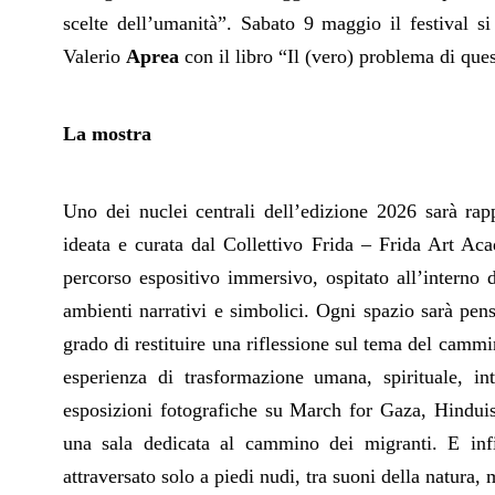
scelte dell’umanità”. Sabato 9 maggio il festival si
Valerio
Aprea
con il libro “Il (vero) problema di que
La mostra
U
no
dei nuclei centrali dell’edizione 2026 sarà rap
ideata e curata dal Collettivo Frida – Frida Art A
percorso espositivo immersivo, ospitato all’interno d
ambienti narrativi e simbolici. Ogni spazio sarà pe
grado di restituire una riflessione sul tema del cam
esperienza di trasformazione umana, spirituale, in
esposizioni fotografiche su March for Gaza, Hinduis
una sala dedicata al cammino dei migranti. E infi
attraversato solo a piedi nudi, tra suoni della natura,