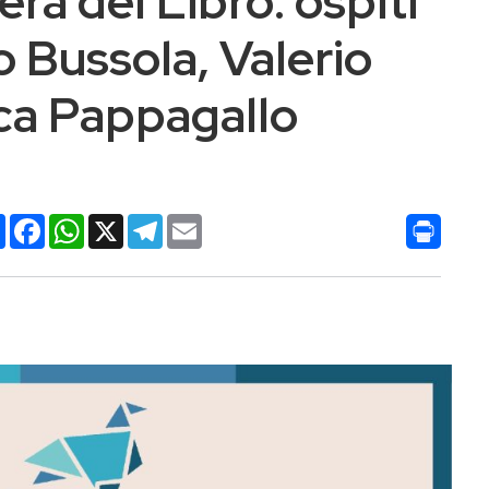
era del Libro: ospiti
o Bussola, Valerio
uca Pappagallo
Condividi
Facebook
WhatsApp
X
Telegram
Email