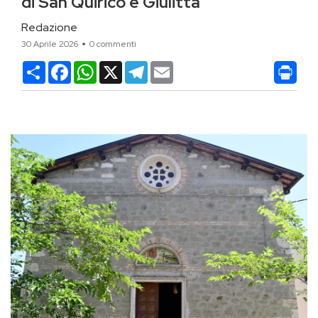
di San Quirico e Giulitta
Redazione
30 Aprile 2026
0 commenti
Condividi
Facebook
WhatsApp
X
Telegram
Email