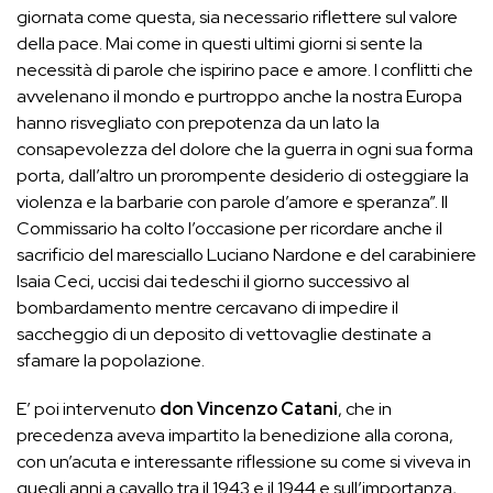
giornata come questa, sia necessario riflettere sul valore
della pace. Mai come in questi ultimi giorni si sente la
necessità di parole che ispirino pace e amore. I conflitti che
avvelenano il mondo e purtroppo anche la nostra Europa
hanno risvegliato con prepotenza da un lato la
consapevolezza del dolore che la guerra in ogni sua forma
porta, dall’altro un prorompente desiderio di osteggiare la
violenza e la barbarie con parole d’amore e speranza”. Il
Commissario ha colto l’occasione per ricordare anche il
sacrificio del maresciallo Luciano Nardone e del carabiniere
Isaia Ceci, uccisi dai tedeschi il giorno successivo al
bombardamento mentre cercavano di impedire il
saccheggio di un deposito di vettovaglie destinate a
sfamare la popolazione.
E’ poi intervenuto
don Vincenzo Catani
, che in
precedenza aveva impartito la benedizione alla corona,
con un’acuta e interessante riflessione su come si viveva in
quegli anni a cavallo tra il 1943 e il 1944 e sull’importanza,