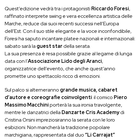
Quest’edizione vedrà tra i protagonisti
Riccardo Foresi
,
raffinato interprete swing e vera eccellenza artistica delle
Marche, reduce dai suoi recenti successi nell’Europa
dell’Est. Con il suo stile elegante e la voce inconfondibile,
Foresi ha saputo incantare platee nazionali e internazionali:
sabato sarà la
guest star
della serata.
La sua presenza è resa possibile grazie al legame di lunga
data con l’
Associazione Lido degli Aranci
,
organizzatrice dell’evento, che anche quest’anno
promette uno spettacolo ricco di emozioni.
Sul palco si alterneranno
grande musica, cabaret
d’autore e coreografie coinvolgenti
: il comico
Piero
Massimo Macchini
porterà la sua ironia travolgente,
mentre le danzatrici della
Danzarte Cris Academy
di
Cristina Orsini impreziosiranno la serata con le loro
esibizioni. Non mancherà la tradizione popolare
marchigiana, rappresentata dal duo
“Li Carrajat”