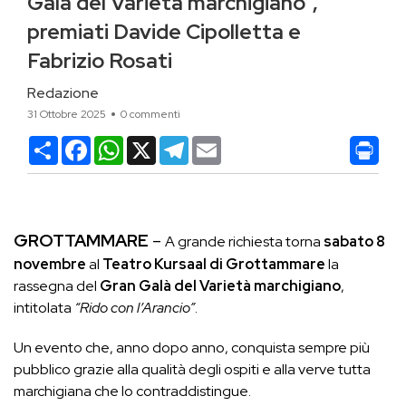
Galà del Varietà marchigiano”,
premiati Davide Cipolletta e
Fabrizio Rosati
Redazione
31 Ottobre 2025
0 commenti
Condividi
Facebook
WhatsApp
X
Telegram
Email
GROTTAMMARE
–
A grande richiesta torna
sabato 8
novembre
al
Teatro Kursaal di Grottammare
la
rassegna del
Gran Galà del Varietà marchigiano
,
intitolata
“Rido con l’Arancio”
.
Un evento che, anno dopo anno, conquista sempre più
pubblico grazie alla qualità degli ospiti e alla verve tutta
marchigiana che lo contraddistingue.