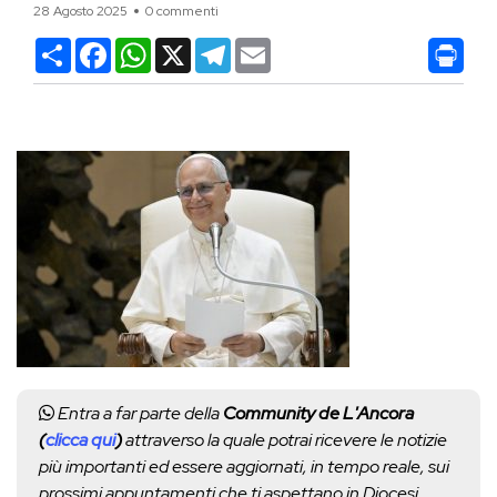
28 Agosto 2025
0 commenti
Condividi
Facebook
WhatsApp
X
Telegram
Email
Entra a far parte della
Community de L'Ancora
(
clicca qui
)
attraverso la quale potrai ricevere le notizie
più importanti ed essere aggiornati, in tempo reale, sui
prossimi appuntamenti che ti aspettano in Diocesi.