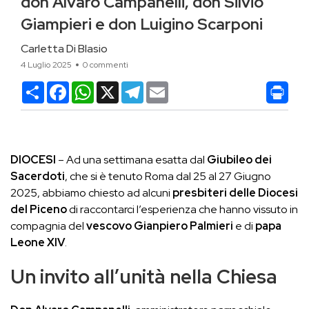
don Alvaro Campanelli, don Silvio
Giampieri e don Luigino Scarponi
Carletta Di Blasio
4 Luglio 2025
0 commenti
Condividi
Facebook
WhatsApp
X
Telegram
Email
DIOCESI
– Ad una settimana esatta dal
Giubileo dei
Sacerdoti
, che si è tenuto Roma dal 25 al 27 Giugno
2025, abbiamo chiesto ad alcuni
presbiteri delle Diocesi
del Piceno
di raccontarci l’esperienza che hanno vissuto in
compagnia del
vescovo Gianpiero Palmieri
e di
papa
Leone XIV
.
Un invito all’unità nella Chiesa