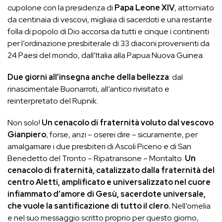
cupolone con la presidenza di
Papa Leone XIV
, attorniato
da centinaia di vescovi, migliaia di sacerdoti e una restante
folla di popolo di Dio accorsa da tutti e cinque i continenti
per l’ordinazione presbiterale di 33 diaconi provenienti da
24 Paesi del mondo, dall’Italia alla Papua Nuova Guinea.
Due giorni all’insegna anche della bellezza
: dal
rinascimentale Buonarroti, all’antico rivisitato e
reinterpretato del Rupnik.
Non solo!
Un cenacolo di fraternità voluto dal vescovo
Gianpiero
, forse, anzi – oserei dire – sicuramente, per
amalgamare i due presbiteri di Ascoli Piceno e di San
Benedetto del Tronto – Ripatransone – Montalto.
Un
cenacolo di fraternità, catalizzato dalla fraternità del
centro Aletti, amplificato e universalizzato nel cuore
infiammato d’amore di Gesù, sacerdote universale,
che vuole la santificazione di tutto il clero.
Nell’omelia
e nel suo messaggio scritto proprio per questo giorno,