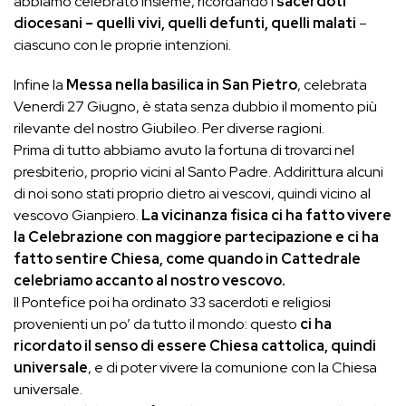
abbiamo celebrato insieme, ricordando i
sacerdoti
diocesani – quelli vivi, quelli defunti, quelli malati
–
ciascuno con le proprie intenzioni.
Infine la
Messa nella basilica in San Pietro
, celebrata
Venerdì 27 Giugno, è stata senza dubbio il momento più
rilevante del nostro Giubileo. Per diverse ragioni.
Prima di tutto abbiamo avuto la fortuna di trovarci nel
presbiterio, proprio vicini al Santo Padre. Addirittura alcuni
di noi sono stati proprio dietro ai vescovi, quindi vicino al
vescovo Gianpiero.
La vicinanza fisica ci ha fatto vivere
la Celebrazione con maggiore partecipazione e ci ha
fatto sentire Chiesa, come quando in Cattedrale
celebriamo accanto al nostro vescovo.
Il Pontefice poi ha ordinato 33 sacerdoti e religiosi
provenienti un po’ da tutto il mondo: questo
ci ha
ricordato il senso di essere Chiesa cattolica, quindi
universale
, e di poter vivere la comunione con la Chiesa
universale.