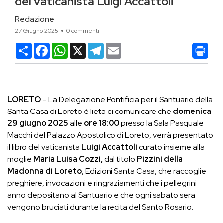
del vaticanista Luigi Accattoli
Redazione
27 Giugno 2025
0 commenti
Condividi
Facebook
WhatsApp
X
Telegram
Email
LORETO
– La Delegazione Pontificia per il Santuario della
Santa Casa di Loreto è lieta di comunicare che
domenica
29 giugno 2025
alle
ore 18:00
presso la Sala Pasquale
Macchi del Palazzo Apostolico di Loreto,
verrà presentato
il libro del vaticanista
Luigi Accattoli
curato insieme alla
moglie
Maria Luisa Cozzi,
dal titolo
Pizzini della
Madonna di Loreto
, Edizioni Santa Casa, che raccoglie
preghiere, invocazioni e ringraziamenti che i pellegrini
anno depositano al Santuario e che ogni sabato sera
vengono bruciati durante la recita del Santo Rosario.