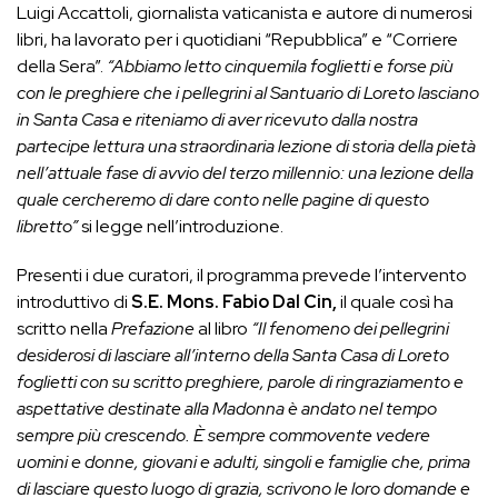
Luigi Accattoli, giornalista vaticanista e autore di numerosi
libri, ha lavorato per i quotidiani “Repubblica” e “Corriere
della Sera”.
“Abbiamo letto cinquemila foglietti e forse più
con le preghiere che i pellegrini al Santuario di Loreto lasciano
in Santa Casa e riteniamo di aver ricevuto dalla nostra
partecipe lettura una straordinaria lezione di storia della pietà
nell’attuale fase di avvio del terzo millennio: una lezione della
quale cercheremo di dare conto nelle pagine di questo
libretto”
si legge nell’introduzione.
Presenti i due curatori, il programma prevede l’intervento
introduttivo di
S.E. Mons. Fabio Dal Cin,
il quale così ha
scritto nella
Prefazione
al libro
“Il fenomeno dei pellegrini
desiderosi di lasciare all’interno della Santa Casa di Loreto
foglietti con su scritto preghiere, parole di ringraziamento e
aspettative destinate alla Madonna è andato nel tempo
sempre più crescendo. È sempre commovente vedere
uomini e donne, giovani e adulti, singoli e famiglie che, prima
di lasciare questo luogo di grazia, scrivono le loro domande e