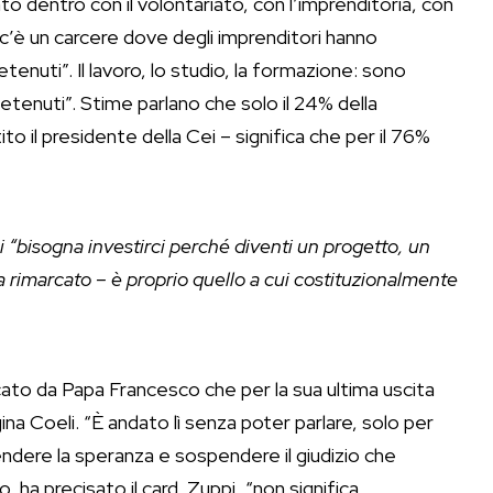
ato dentro con il volontariato, con l’imprenditoria, con
, c’è un carcere dove degli imprenditori hanno
enuti”. Il lavoro, lo studio, la formazione: sono
etenuti”. Stime parlano che solo il 24% della
o il presidente della Cei – significa che per il 76%
 “bisogna investirci perché diventi un progetto, un
rimarcato – è proprio quello a cui costituzionalmente
icato da Papa Francesco che per la sua ultima uscita
ina Coeli. “È andato lì senza poter parlare, solo per
ccendere la speranza e sospendere il giudizio che
ha precisato il card. Zuppi, “non significa