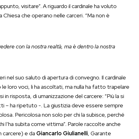
appunto, visitare”. A riguardo il cardinale ha voluto
lla Chiesa che operano nelle carceri. “Ma non è
vedere con la nostra realtà, ma è dentro la nostra
 nel suo saluto di apertura di convegno. Il cardinale
e loro voci, li ha ascoltati, ma nulla ha fatto trapelare
i in risposta, di umanizzazione del carcere: “Più la si
tti – ha ripetuto -. La giustizia deve essere sempre
icolosa. Pericolosa non solo per chi la subisce, perché
 l’ha subita come vittima”. Parole raccolte anche
in carcere) e da
Giancarlo Giulianelli
, Garante