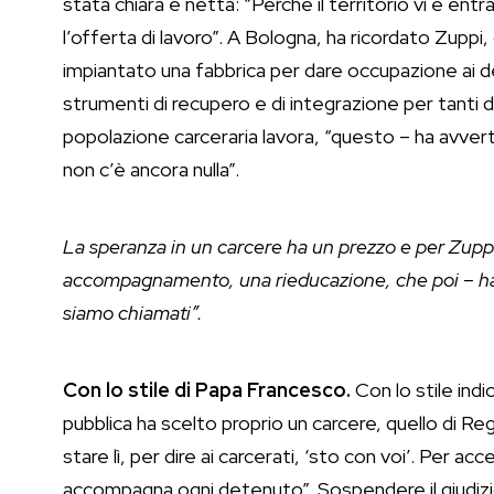
stata chiara e netta: “Perché il territorio vi è entr
l’offerta di lavoro”. A Bologna, ha ricordato Zuppi
impiantato una fabbrica per dare occupazione ai det
strumenti di recupero e di integrazione per tanti d
popolazione carceraria lavora, “questo – ha avvertit
non c’è ancora nulla”.
La speranza in un carcere ha un prezzo e per Zuppi
accompagnamento, una rieducazione, che poi – ha 
siamo chiamati”.
Con lo stile di Papa Francesco.
Con lo stile ind
pubblica ha scelto proprio un carcere, quello di Reg
stare lì, per dire ai carcerati, ‘sto con voi’. Per a
accompagna ogni detenuto”. Sospendere il giudizio, 