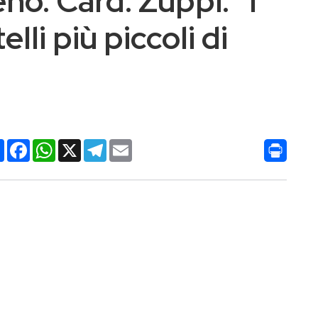
no. Card. Zuppi: “I
lli più piccoli di
Condividi
Facebook
WhatsApp
X
Telegram
Email