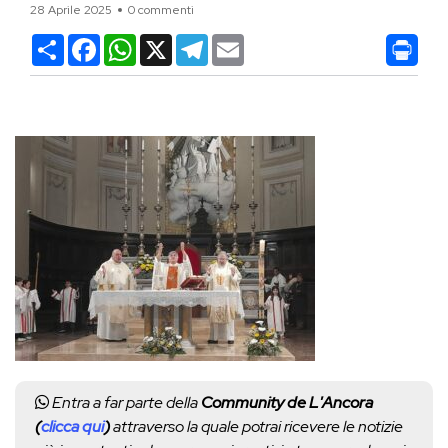
28 Aprile 2025
0 commenti
Condividi
Facebook
WhatsApp
X
Telegram
Email
Entra a far parte della
Community de L'Ancora
(
clicca qui
)
attraverso la quale potrai ricevere le notizie