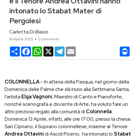
e il Tenore Andrea Ottavini hanno
intonato lo Stabat Mater di
Pergolesi
Carletta Di Blasio
16 Aprile 2025
0 commenti
Condividi
Facebook
WhatsApp
X
Telegram
Email
COLONNELLA
– In attesa della Pasqua, nel giorno della
Domenica delle Palme che dà inizio alla Settimana Santa,
l’artista
Elga Vagnoni
, Maestro di Canto e Pianoforte,
nonché scenografa e docente di Arte, ha voluto fare un
altro prezioso regalo alla comunità di
Colonnella
:
Domenica 13 Aprile, infatti, alle ore 17:00, presso la chiesa
San Cipriano, il Soprano colonnellese, insieme al Tenore
Andrea Ottavini
di Ascoli Piceno, ha intonato lo
Stabat