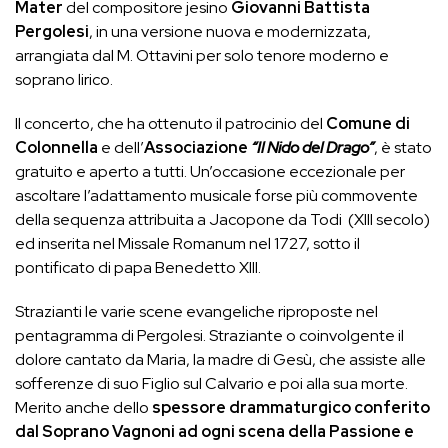
Mater
del compositore jesino
Giovanni Battista
Pergolesi
, in una versione nuova e modernizzata,
arrangiata dal M. Ottavini per solo tenore moderno e
soprano lirico.
Il concerto, che ha ottenuto il patrocinio del
Comune di
Colonnella
e dell’
Associazione
“Il Nido del Drago”
, è stato
gratuito e aperto a tutti. Un’occasione eccezionale per
ascoltare l’adattamento musicale forse più commovente
della sequenza attribuita a Jacopone da Todi (XIII secolo)
ed inserita nel Missale Romanum nel 1727, sotto il
pontificato di papa Benedetto XIII.
Strazianti le varie scene evangeliche riproposte nel
pentagramma di Pergolesi. Straziante o coinvolgente il
dolore cantato da Maria, la madre di Gesù, che assiste alle
sofferenze di suo Figlio sul Calvario e poi alla sua morte.
Merito anche dello
spessore drammaturgico conferito
dal Soprano Vagnoni ad ogni scena della Passione e