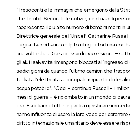
“I resoconti e le immagini che emergono dalla Strisc
che terribili. Secondo le notizie, centinaia di perso
rappresenta il più alto numero di bambini morti in u
Direttrice generale dell’Unicef, Catherine Russell, 
degli attacchi hanno colpito rifugi di fortuna con
una volta che a Gaza nessun luogo è sicuro – sottoli
gli aiuti salvavita rimangono bloccati all’ingresso d
sedici giorni da quando l’ultimo camion che traspor
tagliata l’elettricità al principale impianto di desa
acqua potabile”. “Oggi – continua Russell – il mili
mesi di guerra – è ripiombato in un mondo di paura
ora. Esortiamo tutte le parti a ripristinare immed
hanno influenza di usare la loro voce per garantire 
diritto internazionale umanitario deve essere ris