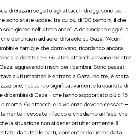
ia di Gaza in seguito agli attacchi di oggi sono più
ne sono state uccise, tra cui più di 130 bambini, il che
n solo giorno nell’ultimo anno”. A denunciarlo oggi è la
che denuncia i raid aerei di Israele su Gaza. “Alcuni
 bambini e famiglie che dormivano, ricordando ancora
nea la direttrice -. Gli ultimi attacchi arrivano mentre
i Gaza, aggravando i rischi per i bambini. Sono passati
tava aiuti umanitari è entrato a Gaza. Inoltre, è stata
linizzazione, riducendo significativamente la quantità di
one di bambini di Gaza – che hanno sopportato più di 15
 e morte. Gli attacchi e la violenza devono cessare –
iatamente il cessate il fuoco e chiediamo ai Paesi che
che la situazione non si deteriori ulteriormente. Il
pettato da tutte le parti, consentendo l’immediata