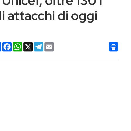
Unicef, oltre 130 i
i attacchi di oggi
Condividi
Facebook
WhatsApp
X
Telegram
Email