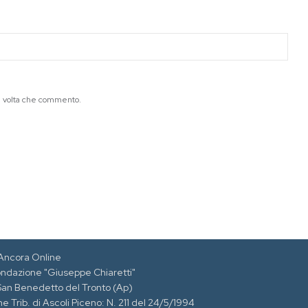
ma volta che commento.
Ancora Online
ondazione "Giuseppe Chiaretti"
 San Benedetto del Tronto (Ap)
e Trib. di Ascoli Piceno: N. 211 del 24/5/1994