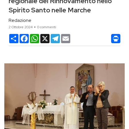
regionale del Rinnovamento nello
Spirito Santo nelle Marche
Redazione
2 Ottobre 2024
0 commenti
Condividi
Facebook
WhatsApp
X
Telegram
Email