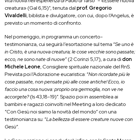
vita nuova
nell’esperienza di Paolo di Tarso
” – «Essere nuova
creatura» (Gal 6,15)”, tenuta dal
prof.
Gregorio
Vivaldelli
, biblista e divulgatore, con cui, dopo l’Angelus, è
previsto un
momento di confronto.
N
el pomeriggio, in programma un concerto-
testimonianza, cui seguirà l’esortazione sul
tema “
Se uno è
in Cristo, è una nuova creatura; le cose vecchie sono passate;
ecco, ne
s
ono nate di nuove
” (2 Corinzi 5,17), a cura di
don
Michele Leone
, Consigliere
spirituale nazionale del RnS.
Prevista poi l’Adorazione eucaristica: “
Non ricordate più le
cose passate, non pensate più alle cose antiche! Ecco, io
faccio una cosa nuova: proprio
ora germoglia, non ve ne
accorgete?
(Is 43,18-19)”. Spazio poi in assemblea ai
bambini
e ragazzi coinvolti nel Meeting a loro dedicato
“Con Gesù noi siamo la novità del
mondo” con una
testimonianza su: “
La bellezza di essere creature nuove con
Gesù
”.